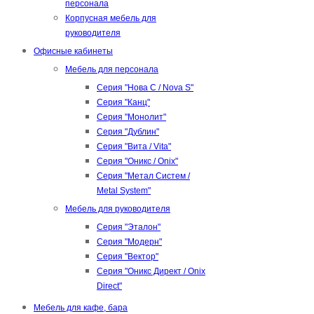
персонала
Корпусная мебель для
руководителя
Офисные кабинеты
Мебель для персонала
Серия "Нова С / Nova S"
Серия "Канц"
Серия "Монолит"
Серия "Дублин"
Серия "Вита / Vita"
Серия "Оникс / Onix"
Серия "Метал Систем /
Metal System"
Мебель для руководителя
Серия "Эталон"
Серия "Модерн"
Серия "Вектор"
Серия "Оникс Директ / Onix
Direct"
Мебель для кафе, бара