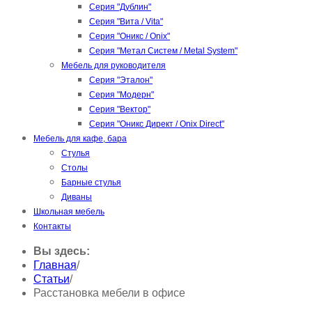
Серия "Дублин"
Серия "Вита / Vita"
Серия "Оникс / Onix"
Серия "Метал Систем / Metal System"
Мебель для руководителя
Серия "Эталон"
Серия "Модерн"
Серия "Вектор"
Серия "Оникс Директ / Onix Direct"
Мебель для кафе, бара
Стулья
Столы
Барные стулья
Диваны
Школьная мебель
Контакты
Вы здесь:
Главная
/
Статьи
/
Расстановка мебели в офисе