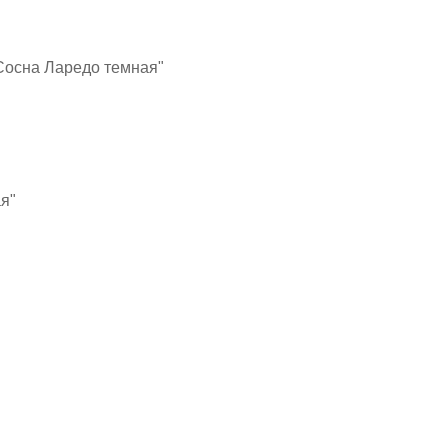
"Сосна Ларедо темная"
ая"