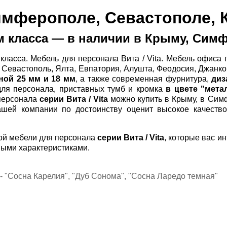
имферополе, Севастополе,
ум класса — в наличии в Крыму, Сим
класса. Мебель для персонала Вита / Vita. Мебель офиса
Севастополь, Ялта, Евпатория, Алушта, Феодосия, Джанко
ной
25 мм и 18 мм
, а также современная фурнитура,
диз
ля персонала, приставных тумб и кромка
в цвете "мета
 персонала
серии Вита / Vita
можно купить в Крыму, в Сим
ашей компании по достоинству оценит высокое качеств
й мебели для персонала
серии Вита / Vita
, которые вас и
ными характеристиками.
 - "Сосна Карелия", "Дуб Сонома", "Сосна Ларедо темная"