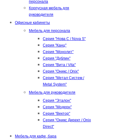
персонала
Корпусная мебель для
руководителя
Офисные кабинеты
Мебель для персонала
Серия "Нова С / Nova S"
Серия "Канц"
Серия "Монолит"
Серия "Дублин"
Серия "Вита / Vita"
Серия "Оникс / Onix"
Серия "Метал Систем /
Metal System"
Мебель для руководителя
Серия "Эталон"
Серия "Модерн"
Серия "Вектор"
Серия "Оникс Директ / Onix
Direct"
Мебель для кафе, бара