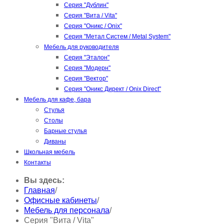
Серия "Дублин"
Серия "Вита / Vita"
Серия "Оникс / Onix"
Серия "Метал Систем / Metal System"
Мебель для руководителя
Серия "Эталон"
Серия "Модерн"
Серия "Вектор"
Серия "Оникс Директ / Onix Direct"
Мебель для кафе, бара
Стулья
Столы
Барные стулья
Диваны
Школьная мебель
Контакты
Вы здесь:
Главная
/
Офисные кабинеты
/
Мебель для персонала
/
Серия "Вита / Vita"