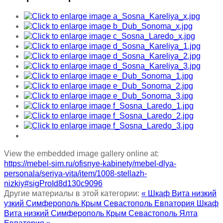
View the embedded image gallery online at:
https://mebel-sim.ru/ofisnye-kabinety/mebel-dlya-
personala/seriya-vita/item/1008-stellazh-
nizkiy#sigProId8d130c9096
Другие материалы в этой категории:
« Шкаф Вита низкий
узкий Симферополь Крым Севастополь Евпатория
Шкаф
Вита низкий Симферополь Крым Севастополь Ялта