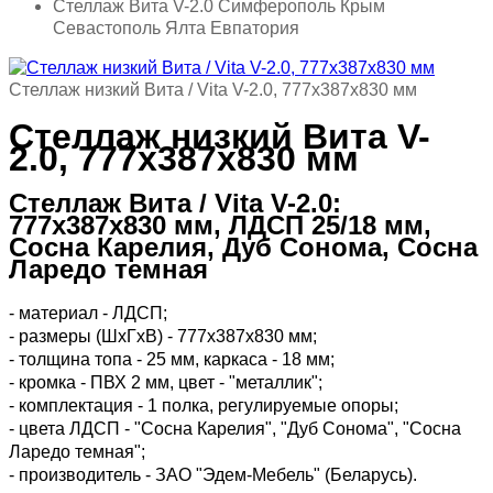
Стеллаж Вита V-2.0 Симферополь Крым
Севастополь Ялта Евпатория
Стеллаж низкий Вита / Vita V-2.0, 777х387х830 мм
Стеллаж низкий Вита V-
2.0, 777х387х830 мм
Стеллаж Вита / Vita V-2.0:
777х387х830 мм, ЛДСП 25/18 мм,
Сосна Карелия, Дуб Сонома, Сосна
Ларедо темная
- материал - ЛДСП;
- размеры (ШхГхВ) - 777х387х830 мм;
- толщина топа - 25 мм, каркаса - 18 мм;
- кромка - ПВХ 2 мм, цвет - "металлик";
- комплектация - 1 полка, регулируемые опоры;
- цвета ЛДСП - "Сосна Карелия", "Дуб Сонома", "Сосна
Ларедо темная";
- производитель - ЗАО "Эдем-Мебель" (Беларусь).