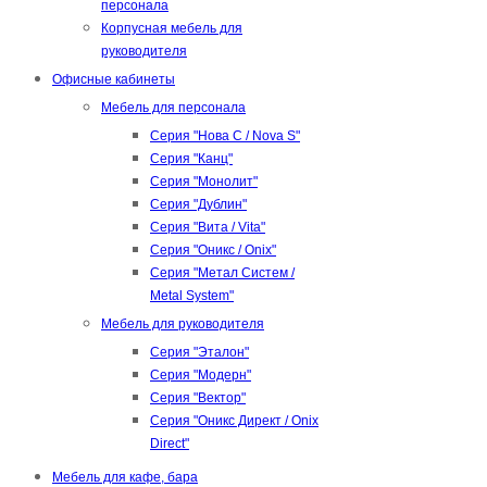
персонала
Корпусная мебель для
руководителя
Офисные кабинеты
Мебель для персонала
Серия "Нова С / Nova S"
Серия "Канц"
Серия "Монолит"
Серия "Дублин"
Серия "Вита / Vita"
Серия "Оникс / Onix"
Серия "Метал Систем /
Metal System"
Мебель для руководителя
Серия "Эталон"
Серия "Модерн"
Серия "Вектор"
Серия "Оникс Директ / Onix
Direct"
Мебель для кафе, бара