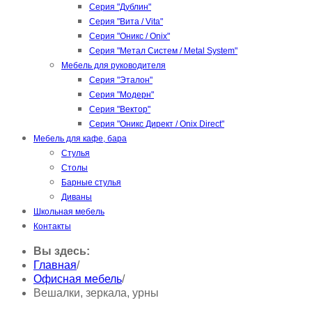
Серия "Дублин"
Серия "Вита / Vita"
Серия "Оникс / Onix"
Серия "Метал Систем / Metal System"
Мебель для руководителя
Серия "Эталон"
Серия "Модерн"
Серия "Вектор"
Серия "Оникс Директ / Onix Direct"
Мебель для кафе, бара
Стулья
Столы
Барные стулья
Диваны
Школьная мебель
Контакты
Вы здесь:
Главная
/
Офисная мебель
/
Вешалки, зеркала, урны