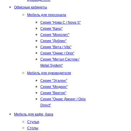
Офисные кабинеты
Мебель для персонала
Серия "Нова С / Nova S"
Серия "Канц"
Серия "Монолит"
Серия "Дублин"
Серия "Вита / Vita"
Серия "Оникс / Onix"
Серия "Метал Систем /
Metal System"
Мебель для руководителя
Серия "Эталон"
Серия "Модерн"
Серия "Вектор"
Серия "Оникс Директ / Onix
Direct"
Мебель для кафе, бара
Стулья
Столы