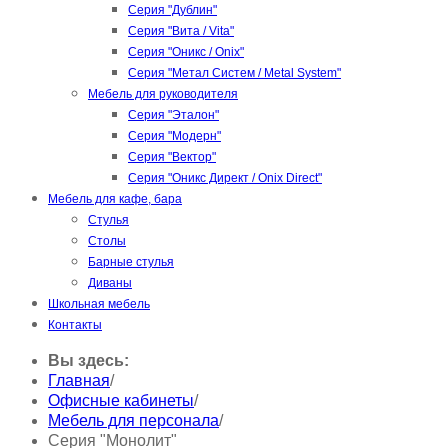
Серия "Дублин"
Серия "Вита / Vita"
Серия "Оникс / Onix"
Серия "Метал Систем / Metal System"
Мебель для руководителя
Серия "Эталон"
Серия "Модерн"
Серия "Вектор"
Серия "Оникс Директ / Onix Direct"
Мебель для кафе, бара
Стулья
Столы
Барные стулья
Диваны
Школьная мебель
Контакты
Вы здесь:
Главная
/
Офисные кабинеты
/
Мебель для персонала
/
Серия "Монолит"