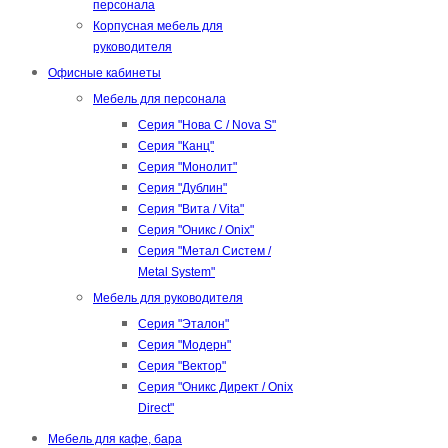
персонала
Корпусная мебель для
руководителя
Офисные кабинеты
Мебель для персонала
Серия "Нова С / Nova S"
Серия "Канц"
Серия "Монолит"
Серия "Дублин"
Серия "Вита / Vita"
Серия "Оникс / Onix"
Серия "Метал Систем /
Metal System"
Мебель для руководителя
Серия "Эталон"
Серия "Модерн"
Серия "Вектор"
Серия "Оникс Директ / Onix
Direct"
Мебель для кафе, бара