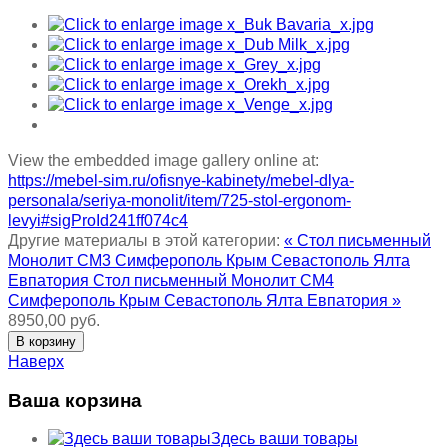
View the embedded image gallery online at:
https://mebel-sim.ru/ofisnye-kabinety/mebel-dlya-
personala/seriya-monolit/item/725-stol-ergonom-
levyi#sigProId241ff074c4
Другие материалы в этой категории:
« Стол письменный
Монолит СМ3 Симферополь Крым Севастополь Ялта
Евпатория
Стол письменный Монолит СМ4
Симферополь Крым Севастополь Ялта Евпатория »
8950,00 руб.
Наверх
Ваша корзина
Здесь ваши товары