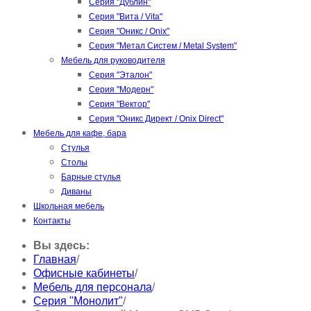
Серия "Дублин"
Серия "Вита / Vita"
Серия "Оникс / Onix"
Серия "Метал Систем / Metal System"
Мебель для руководителя
Серия "Эталон"
Серия "Модерн"
Серия "Вектор"
Серия "Оникс Директ / Onix Direct"
Мебель для кафе, бара
Стулья
Столы
Барные стулья
Диваны
Школьная мебель
Контакты
Вы здесь:
Главная
/
Офисные кабинеты
/
Мебель для персонала
/
Серия "Монолит"
/