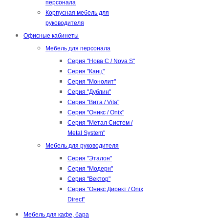
персонала
Корпусная мебель для
руководителя
Офисные кабинеты
Мебель для персонала
Серия "Нова С / Nova S"
Серия "Канц"
Серия "Монолит"
Серия "Дублин"
Серия "Вита / Vita"
Серия "Оникс / Onix"
Серия "Метал Систем /
Metal System"
Мебель для руководителя
Серия "Эталон"
Серия "Модерн"
Серия "Вектор"
Серия "Оникс Директ / Onix
Direct"
Мебель для кафе, бара