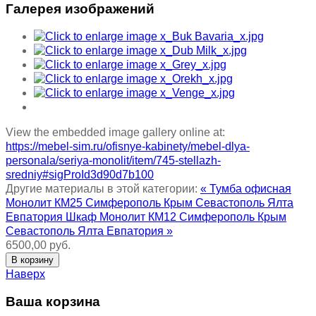
Галерея изображений
View the embedded image gallery online at:
https://mebel-sim.ru/ofisnye-kabinety/mebel-dlya-
personala/seriya-monolit/item/745-stellazh-
sredniy#sigProId3d90d7b100
Другие материалы в этой категории:
« Тумба офисная
Монолит КМ25 Симферополь Крым Севастополь Ялта
Евпатория
Шкаф Монолит КМ12 Симферополь Крым
Севастополь Ялта Евпатория »
6500,00 руб.
Наверх
Ваша корзина