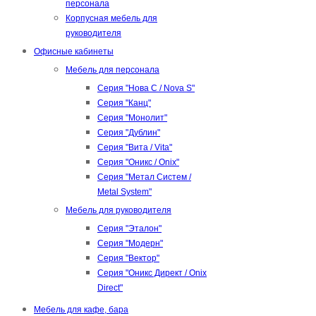
персонала
Корпусная мебель для
руководителя
Офисные кабинеты
Мебель для персонала
Серия "Нова С / Nova S"
Серия "Канц"
Серия "Монолит"
Серия "Дублин"
Серия "Вита / Vita"
Серия "Оникс / Onix"
Серия "Метал Систем /
Metal System"
Мебель для руководителя
Серия "Эталон"
Серия "Модерн"
Серия "Вектор"
Серия "Оникс Директ / Onix
Direct"
Мебель для кафе, бара