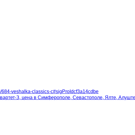
em/684-veshalka-classics-c#sigProIdcf3a14cdbe
артет-З, цена в Симферополе, Севастополе, Ялте, Алуште