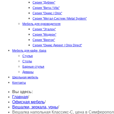
Серия "Дублин"
Серия "Вита / Vita"
Серия "Оникс / Onix"
Серия "Метал Систем / Metal System"
Мебель для руководителя
Серия "Эталон"
Серия "Модерн"
Серия "Вектор"
Серия "Оникс Директ / Onix Direct"
Мебель для кафе, бара
Стулья
Столы
Барные стулья
Диваны
Школьная мебель
Контакты
Вы здесь:
Главная
/
Офисная мебель
/
Вешалки, зеркала, урны
/
Вешалка напольная Классикс-С, цена в Симферополе