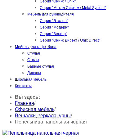
Серия "Оникс / Onix"
Серия "Метал Систем / Metal System"
Мебель для руководителя
Серия "Эталон"
Серия "Модерн"
Серия "Вектор"
Серия "Оникс Директ / Onix Direct"
Мебель для кафе, бара
Стулья
Столы
Барные стулья
Диваны
Школьная мебель
Контакты
Вы здесь:
Главная
/
Офисная мебель
/
Вешалки, зеркала, урны
/
Пепельница напольная черная