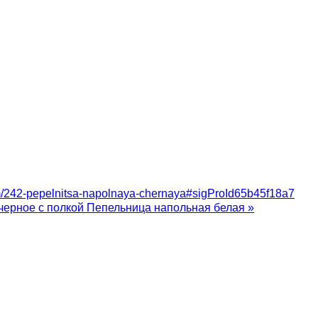
tem/242-pepelnitsa-napolnaya-chernaya#sigProId65b45f18a7
черное с полкой
Пепельница напольная белая »