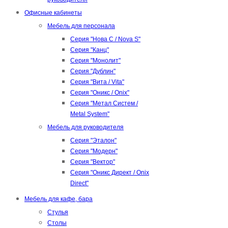
Офисные кабинеты
Мебель для персонала
Серия "Нова С / Nova S"
Серия "Канц"
Серия "Монолит"
Серия "Дублин"
Серия "Вита / Vita"
Серия "Оникс / Onix"
Серия "Метал Систем /
Metal System"
Мебель для руководителя
Серия "Эталон"
Серия "Модерн"
Серия "Вектор"
Серия "Оникс Директ / Onix
Direct"
Мебель для кафе, бара
Стулья
Столы