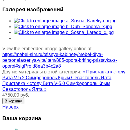
Галерея изображений
View the embedded image gallery online at:
https://mebel-sim.ru/ofisnye-kabinety/mebel-dlya-
personala/seriya-vita/item/885-opora-brifing-pristavka-s-
oporoi#sigProId8ea3b4c2a8
Другие материалы в этой категории:
« Приставка к столу
Вита V-5.2 Симферополь Крым Севастополь Ялта
Приставка к столу Вита V-5.0 Симферополь Крым
Севастополь Ялта »
4750,00 руб.
Наверх
Ваша корзина