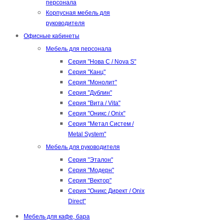
персонала
Корпусная мебель для
руководителя
Офисные кабинеты
Мебель для персонала
Серия "Нова С / Nova S"
Серия "Канц"
Серия "Монолит"
Серия "Дублин"
Серия "Вита / Vita"
Серия "Оникс / Onix"
Серия "Метал Систем /
Metal System"
Мебель для руководителя
Серия "Эталон"
Серия "Модерн"
Серия "Вектор"
Серия "Оникс Директ / Onix
Direct"
Мебель для кафе, бара