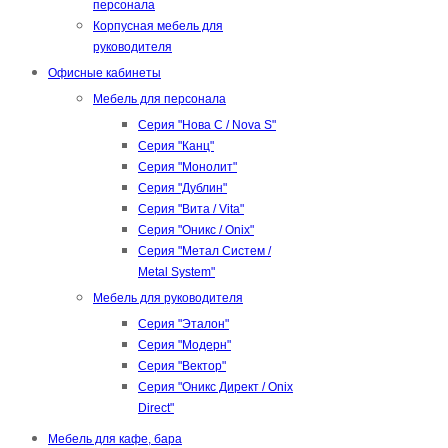
персонала
Корпусная мебель для
руководителя
Офисные кабинеты
Мебель для персонала
Серия "Нова С / Nova S"
Серия "Канц"
Серия "Монолит"
Серия "Дублин"
Серия "Вита / Vita"
Серия "Оникс / Onix"
Серия "Метал Систем /
Metal System"
Мебель для руководителя
Серия "Эталон"
Серия "Модерн"
Серия "Вектор"
Серия "Оникс Директ / Onix
Direct"
Мебель для кафе, бара