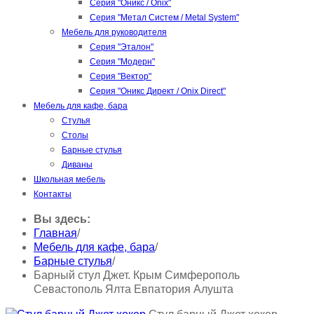
Серия "Оникс / Onix"
Серия "Метал Систем / Metal System"
Мебель для руководителя
Серия "Эталон"
Серия "Модерн"
Серия "Вектор"
Серия "Оникс Директ / Onix Direct"
Мебель для кафе, бара
Стулья
Столы
Барные стулья
Диваны
Школьная мебель
Контакты
Вы здесь:
Главная
/
Мебель для кафе, бара
/
Барные стулья
/
Барный стул Джет. Крым Симферополь
Севастополь Ялта Евпатория Алушта