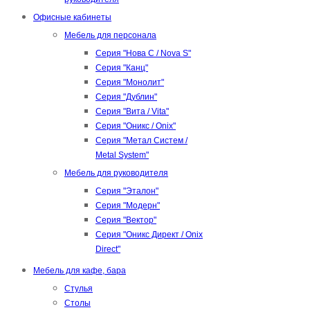
Офисные кабинеты
Мебель для персонала
Серия "Нова С / Nova S"
Серия "Канц"
Серия "Монолит"
Серия "Дублин"
Серия "Вита / Vita"
Серия "Оникс / Onix"
Серия "Метал Систем /
Metal System"
Мебель для руководителя
Серия "Эталон"
Серия "Модерн"
Серия "Вектор"
Серия "Оникс Директ / Onix
Direct"
Мебель для кафе, бара
Стулья
Столы