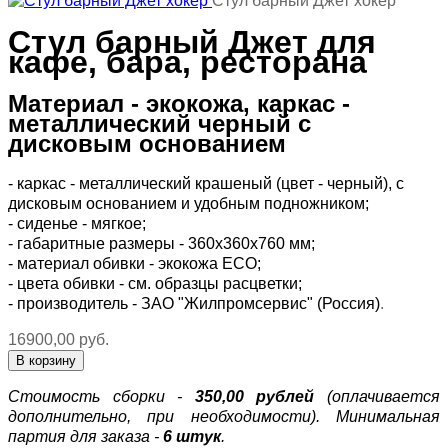
Стул барный Джет хокер
Стул барный Джет для
кафе, бара, ресторана
Материал - экокожа, каркас -
металлический черный с
дисковым основанием
- каркас - металлический крашеный (цвет - черный), с
дисковым основанием и удобным подножником;
- сиденье - мягкое;
- габаритные размеры - 360х360х760 мм;
- материал обивки - экокожа ECO;
- цвета обивки - см. образцы расцветки;
- производитель - ЗАО "Жилпромсервис" (Россия)
.
16900,00 руб.
Стоимость сборки -
350,00 рублей
(оплачивается
дополнительно, при необходимости).
Минимальная
партия для заказа -
6 штук
.