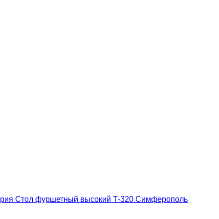
ория
Стол фуршетный высокий Т-320 Симферополь