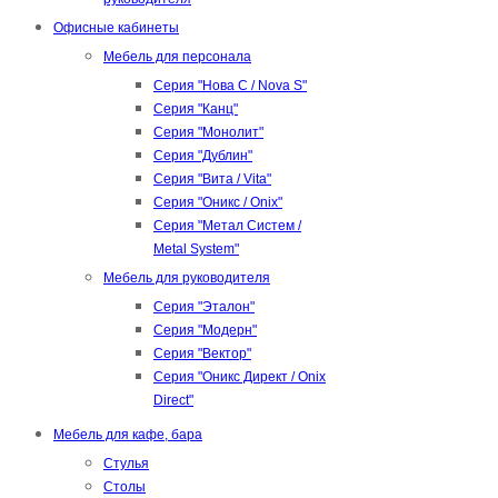
Офисные кабинеты
Мебель для персонала
Серия "Нова С / Nova S"
Серия "Канц"
Серия "Монолит"
Серия "Дублин"
Серия "Вита / Vita"
Серия "Оникс / Onix"
Серия "Метал Систем /
Metal System"
Мебель для руководителя
Серия "Эталон"
Серия "Модерн"
Серия "Вектор"
Серия "Оникс Директ / Onix
Direct"
Мебель для кафе, бара
Стулья
Столы