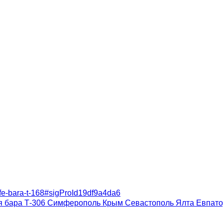
kafe-bara-t-168#sigProId19df9a4da6
я бара Т-306 Симферополь Крым Севастополь Ялта Евпат