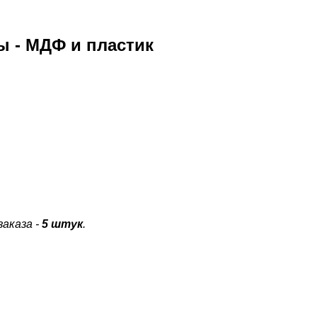
ы - МДФ и пластик
аказа -
5 штук
.