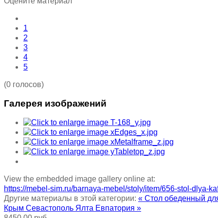
Оцените материал
1
2
3
4
5
(0 голосов)
Галерея изображений
View the embedded image gallery online at:
https://mebel-sim.ru/barnaya-mebel/stoly/item/656-stol-dlya-
Другие материалы в этой категории:
« Стол обеденный дл
Крым Севастополь Ялта Евпатория »
8450,00 руб.