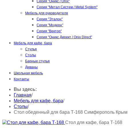
Серия "Оникс / Onix"
Серия "Метал Систем / Metal System"
Мебель для руководителя
Серия "Эталон"
Серия "Модерн"
Серия "Вектор"
Серия "Оникс Директ / Onix Direct"
Мебель для кафе, бара
Стулья
Столы
Барные стулья
Диваны
Школьная мебель
Контакты
Вы здесь:
Главная
/
Мебель для кафе, бара
/
Столы
/
Стол обеденный для бара Т-168 Симферополь Крым
Стол для кафе, бара Т-168