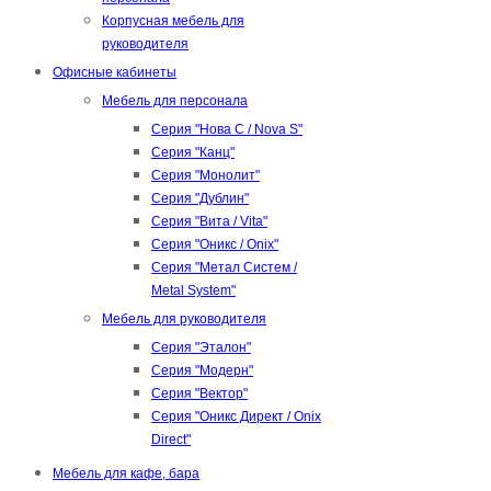
Корпусная мебель для
руководителя
Офисные кабинеты
Мебель для персонала
Серия "Нова С / Nova S"
Серия "Канц"
Серия "Монолит"
Серия "Дублин"
Серия "Вита / Vita"
Серия "Оникс / Onix"
Серия "Метал Систем /
Metal System"
Мебель для руководителя
Серия "Эталон"
Серия "Модерн"
Серия "Вектор"
Серия "Оникс Директ / Onix
Direct"
Мебель для кафе, бара