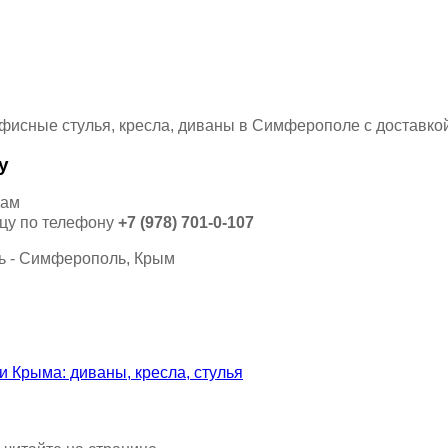
у
кам
ицу по телефону
+7 (978) 701-0-107