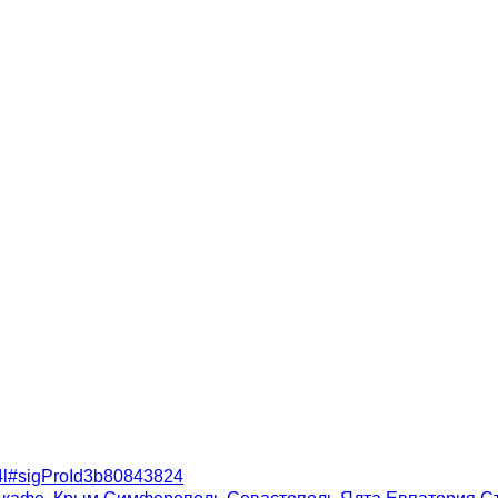
a-4l#sigProId3b80843824