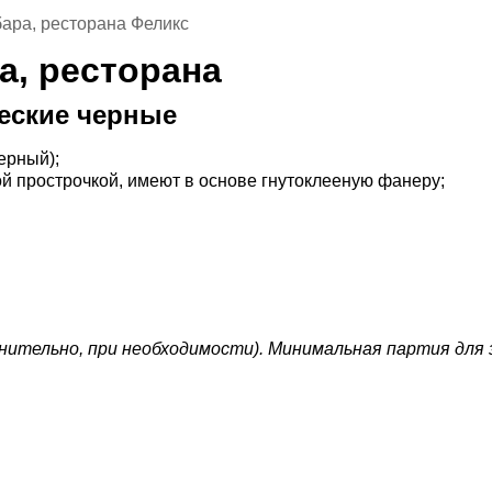
бара, ресторана Феликс
а, ресторана
ческие черные
ерный);
ной прострочкой, имеют в основе гнутоклееную фанеру;
нительно, при необходимости)
.
Минимальная партия для з