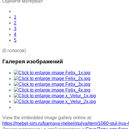
Оцените материал
1
2
3
4
5
(0 голосов)
Галерея изображений
View the embedded image gallery online at:
https://mebel-sim.ru/barnaya-mebel/stulya/item/1060-stul-liy