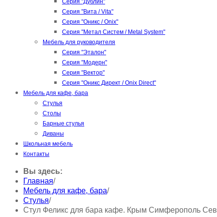
Серия "Дублин"
Серия "Вита / Vita"
Серия "Оникс / Onix"
Серия "Метал Систем / Metal System"
Мебель для руководителя
Серия "Эталон"
Серия "Модерн"
Серия "Вектор"
Серия "Оникс Директ / Onix Direct"
Мебель для кафе, бара
Стулья
Столы
Барные стулья
Диваны
Школьная мебель
Контакты
Вы здесь:
Главная
/
Мебель для кафе, бара
/
Стулья
/
Стул Феликс для бара кафе. Крым Симферополь Сев