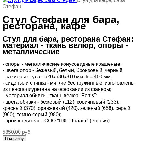
Стул для кафе, бара
Стефан
Стул Стефан для бара,
ресторана, кафе
Стул для бара, ресторана Стефан:
материал - ткань велюр, опоры -
металлические
- опоры - металлические конусовидные крашеные;
- цвета опор - бежевый, белый, бронзовый, черный;
- размеры стула - 520х530х810 мм, h = 460 мм;
- сиденье и спинка - мягкие беспружинные, изготовлены
из пенополиуретана на основании из фанеры;
- материал обивки - ткань велюр "Fortis";
- цвета обивки - бежевый (112), коричневый (233),
красный (370), оранжевый (420), зеленый (658), серый
(960), темно-серый (980);
- производитель - ООО "ПФ "Поллет" (Россия).
5850,00 руб.