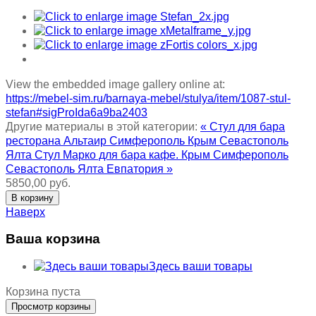
View the embedded image gallery online at:
https://mebel-sim.ru/barnaya-mebel/stulya/item/1087-stul-
stefan#sigProIda6a9ba2403
Другие материалы в этой категории:
« Стул для бара
ресторана Альтаир Симферополь Крым Севастополь
Ялта
Стул Марко для бара кафе. Крым Симферополь
Севастополь Ялта Евпатория »
5850,00 руб.
Наверх
Ваша корзина
Здесь ваши товары
Корзина пуста