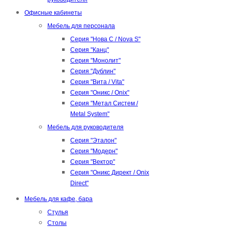
Офисные кабинеты
Мебель для персонала
Серия "Нова С / Nova S"
Серия "Канц"
Серия "Монолит"
Серия "Дублин"
Серия "Вита / Vita"
Серия "Оникс / Onix"
Серия "Метал Систем /
Metal System"
Мебель для руководителя
Серия "Эталон"
Серия "Модерн"
Серия "Вектор"
Серия "Оникс Директ / Onix
Direct"
Мебель для кафе, бара
Стулья
Столы