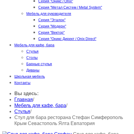
Серия "Оникс / Onix"
Серия "Метал Систем / Metal System"
Мебель для руководителя
Серия "Эталон"
Серия "Модерн"
Серия "Вектор"
Серия "Оникс Директ / Onix Direct"
Мебель для кафе, бара
Стулья
Столы
Барные стулья
Диваны
Школьная мебель
Контакты
Вы здесь:
Главная
/
Мебель для кафе, бара
/
Стулья
/
Стул для бара ресторана Стефан Симферополь
Крым Севастополь Ялта Евпатория