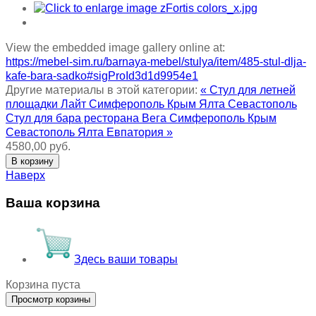
View the embedded image gallery online at:
https://mebel-sim.ru/barnaya-mebel/stulya/item/485-stul-dlja-
kafe-bara-sadko#sigProId3d1d9954e1
Другие материалы в этой категории:
« Стул для летней
площадки Лайт Симферополь Крым Ялта Севастополь
Стул для бара ресторана Вега Симферополь Крым
Севастополь Ялта Евпатория »
4580,00 руб.
Наверх
Ваша корзина
Здесь ваши товары
Корзина пуста