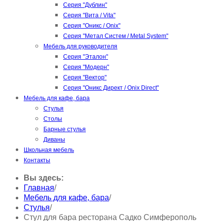
Серия "Дублин"
Серия "Вита / Vita"
Серия "Оникс / Onix"
Серия "Метал Систем / Metal System"
Мебель для руководителя
Серия "Эталон"
Серия "Модерн"
Серия "Вектор"
Серия "Оникс Директ / Onix Direct"
Мебель для кафе, бара
Стулья
Столы
Барные стулья
Диваны
Школьная мебель
Контакты
Вы здесь:
Главная
/
Мебель для кафе, бара
/
Стулья
/
Стул для бара ресторана Садко Симферополь