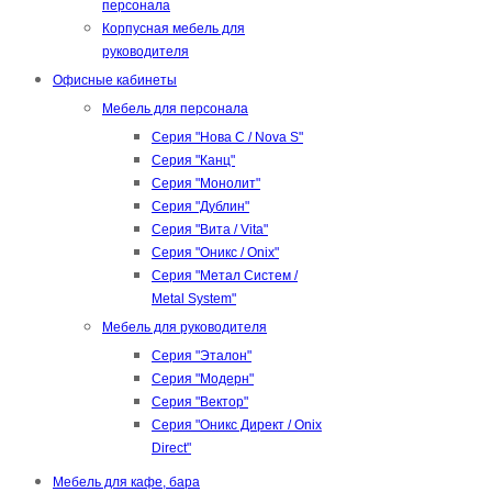
персонала
Корпусная мебель для
руководителя
Офисные кабинеты
Мебель для персонала
Серия "Нова С / Nova S"
Серия "Канц"
Серия "Монолит"
Серия "Дублин"
Серия "Вита / Vita"
Серия "Оникс / Onix"
Серия "Метал Систем /
Metal System"
Мебель для руководителя
Серия "Эталон"
Серия "Модерн"
Серия "Вектор"
Серия "Оникс Директ / Onix
Direct"
Мебель для кафе, бара