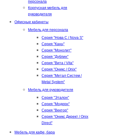
персонала
Корпусная мебель для
руководителя
Офисные кабинеты
Мебель для персонала
Серия "Нова С / Nova S"
Серия "Канц"
Серия "Монолит"
Серия "Дублин"
Серия "Вита / Vita"
Серия "Оникс / Onix"
Серия "Метал Систем /
Metal System"
Мебель для руководителя
Серия "Эталон"
Серия "Модерн"
Серия "Вектор"
Серия "Оникс Директ / Onix
Direct"
Мебель для кафе, бара