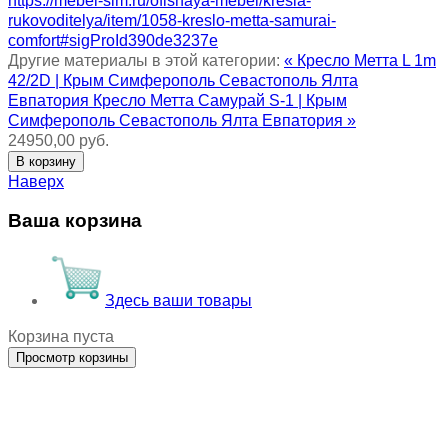
https://mebel-sim.ru/ofisnaya-mebel/kresla-
rukovoditelya/item/1058-kreslo-metta-samurai-
comfort#sigProId390de3237e
Другие материалы в этой категории:
« Кресло Метта L 1m
42/2D | Крым Симферополь Севастополь Ялта
Евпатория
Кресло Метта Самурай S-1 | Крым
Симферополь Севастополь Ялта Евпатория »
24950,00 руб.
Наверх
Ваша корзина
Здесь ваши товары
Корзина пуста