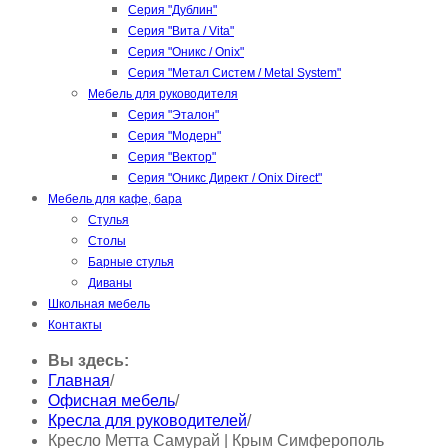
Серия "Дублин"
Серия "Вита / Vita"
Серия "Оникс / Onix"
Серия "Метал Систем / Metal System"
Мебель для руководителя
Серия "Эталон"
Серия "Модерн"
Серия "Вектор"
Серия "Оникс Директ / Onix Direct"
Мебель для кафе, бара
Стулья
Столы
Барные стулья
Диваны
Школьная мебель
Контакты
Вы здесь:
Главная
/
Офисная мебель
/
Кресла для руководителей
/
Кресло Метта Самурай | Крым Симферополь