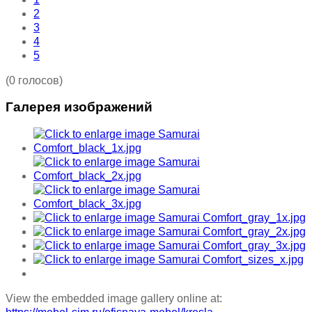
2
3
4
5
(0 голосов)
Галерея изображений
View the embedded image gallery online at: