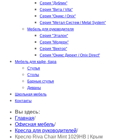
Серия "Дублин"
Серия "Вита / Vita"
Серия "Оникс / Onix"
Серия "Метал Систем / Metal System"
Мебель для руководителя
Серия "Эталон"
Серия "Модерн"
Серия "Вектор"
Серия "Оникс Директ / Onix Direct"
Мебель для кафе, бара
Стулья
Столы
Барные стулья
Диваны
Школьная мебель
Контакты
Вы здесь:
Главная
/
Офисная мебель
/
Кресла для руководителей
/
Кресло Riva Chair Mint 1029HB | Крым