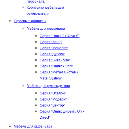
персонала
Корпусная мебель для
руководителя
Офисные кабинеты
Мебель для персонала
Серия "Нова С / Nova S"
Серия "Канц"
Серия "Монолит"
Серия "Дублин"
Серия "Вита / Vita"
Серия "Оникс / Onix"
Серия "Метал Систем /
Metal System"
Мебель для руководителя
Серия "Эталон"
Серия "Модерн"
Серия "Вектор"
Серия "Оникс Директ / Onix
Direct"
Мебель для кафе, бара