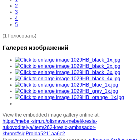
2
3
4
5
(1 Голосовать)
Галерея изображений
View the embedded image gallery online at:
https://mebel-sim.ru/ofisnaya-mebel/kresla-
rukovoditelya/item/262-kreslo-ambasador-
khrom#sigProIda5211aa6c2
Другие материалы в этой категории:
« Кресло Амбасадор