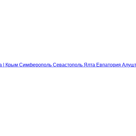
ра | Крым Симферополь Севастополь Ялта Евпатория Алуш