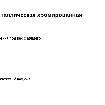
я
металлическая хромированная
нения под вес сидящего;
аказа -
2 штуки
.