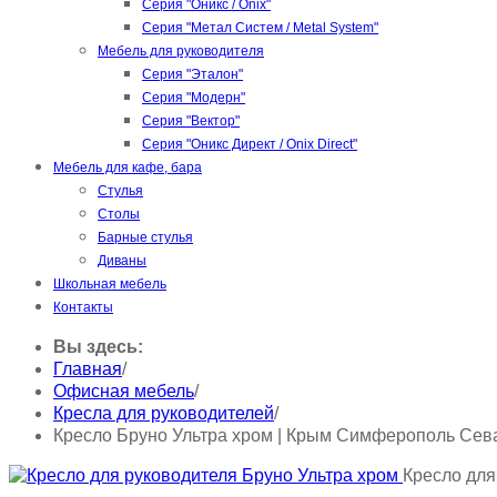
Серия "Оникс / Onix"
Серия "Метал Систем / Metal System"
Мебель для руководителя
Серия "Эталон"
Серия "Модерн"
Серия "Вектор"
Серия "Оникс Директ / Onix Direct"
Мебель для кафе, бара
Стулья
Столы
Барные стулья
Диваны
Школьная мебель
Контакты
Вы здесь:
Главная
/
Офисная мебель
/
Кресла для руководителей
/
Кресло Бруно Ультра хром | Крым Симферополь Сев
Кресло для