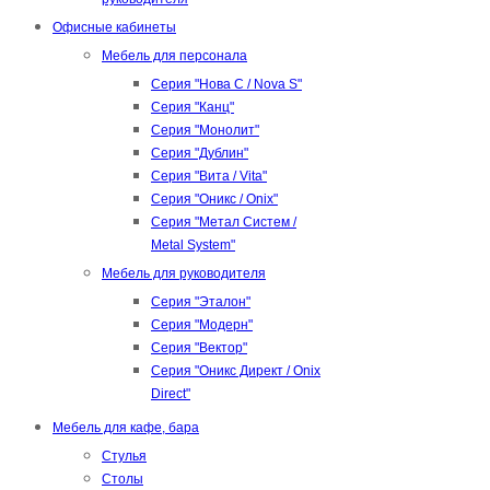
Офисные кабинеты
Мебель для персонала
Серия "Нова С / Nova S"
Серия "Канц"
Серия "Монолит"
Серия "Дублин"
Серия "Вита / Vita"
Серия "Оникс / Onix"
Серия "Метал Систем /
Metal System"
Мебель для руководителя
Серия "Эталон"
Серия "Модерн"
Серия "Вектор"
Серия "Оникс Директ / Onix
Direct"
Мебель для кафе, бара
Стулья
Столы