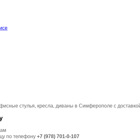
у
кам
ицу по телефону
+7 (978) 701-0-107