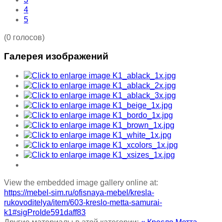
4
5
(0 голосов)
Галерея изображений
View the embedded image gallery online at:
https://mebel-sim.ru/ofisnaya-mebel/kresla-
rukovoditelya/item/603-kreslo-metta-samurai-
k1#sigProIde591daff83