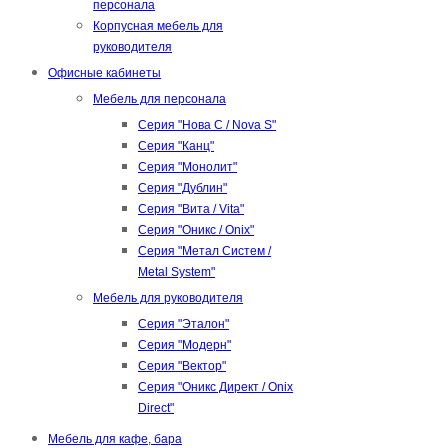
персонала
Корпусная мебель для
руководителя
Офисные кабинеты
Мебель для персонала
Серия "Нова С / Nova S"
Серия "Канц"
Серия "Монолит"
Серия "Дублин"
Серия "Вита / Vita"
Серия "Оникс / Onix"
Серия "Метал Систем /
Metal System"
Мебель для руководителя
Серия "Эталон"
Серия "Модерн"
Серия "Вектор"
Серия "Оникс Директ / Onix
Direct"
Мебель для кафе, бара