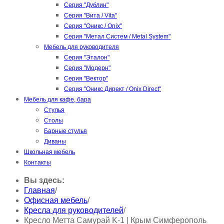
Серия "Дублин"
Серия "Вита / Vita"
Серия "Оникс / Onix"
Серия "Метал Систем / Metal System"
Мебель для руководителя
Серия "Эталон"
Серия "Модерн"
Серия "Вектор"
Серия "Оникс Директ / Onix Direct"
Мебель для кафе, бара
Стулья
Столы
Барные стулья
Диваны
Школьная мебель
Контакты
Вы здесь:
Главная
/
Офисная мебель
/
Кресла для руководителей
/
Кресло Метта Самурай K-1 | Крым Симферополь