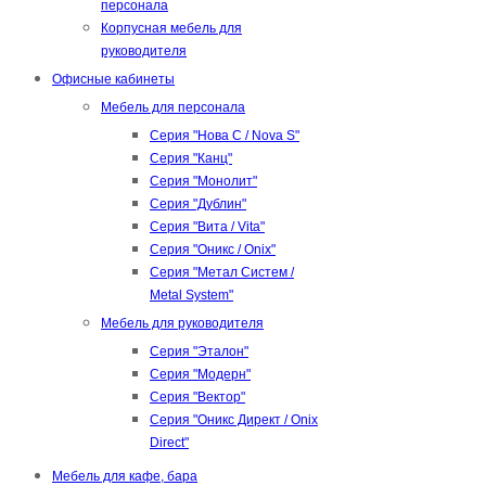
персонала
Корпусная мебель для
руководителя
Офисные кабинеты
Мебель для персонала
Серия "Нова С / Nova S"
Серия "Канц"
Серия "Монолит"
Серия "Дублин"
Серия "Вита / Vita"
Серия "Оникс / Onix"
Серия "Метал Систем /
Metal System"
Мебель для руководителя
Серия "Эталон"
Серия "Модерн"
Серия "Вектор"
Серия "Оникс Директ / Onix
Direct"
Мебель для кафе, бара