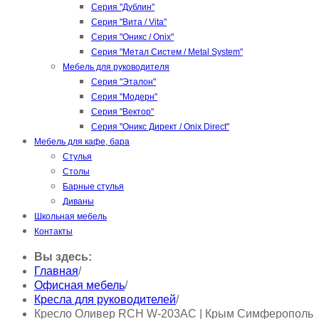
Серия "Дублин"
Серия "Вита / Vita"
Серия "Оникс / Onix"
Серия "Метал Систем / Metal System"
Мебель для руководителя
Серия "Эталон"
Серия "Модерн"
Серия "Вектор"
Серия "Оникс Директ / Onix Direct"
Мебель для кафе, бара
Стулья
Столы
Барные стулья
Диваны
Школьная мебель
Контакты
Вы здесь:
Главная
/
Офисная мебель
/
Кресла для руководителей
/
Кресло Оливер RCH W-203AC | Крым Симферополь