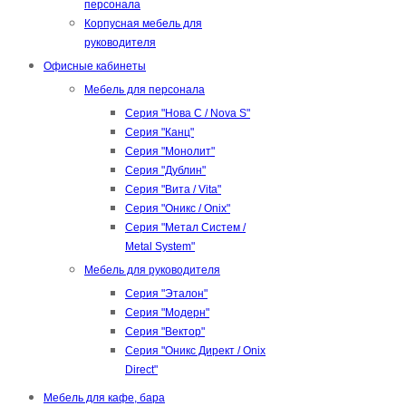
персонала
Корпусная мебель для
руководителя
Офисные кабинеты
Мебель для персонала
Серия "Нова С / Nova S"
Серия "Канц"
Серия "Монолит"
Серия "Дублин"
Серия "Вита / Vita"
Серия "Оникс / Onix"
Серия "Метал Систем /
Metal System"
Мебель для руководителя
Серия "Эталон"
Серия "Модерн"
Серия "Вектор"
Серия "Оникс Директ / Onix
Direct"
Мебель для кафе, бара