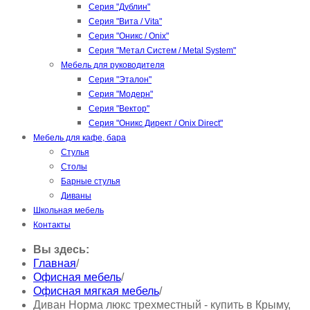
Серия "Дублин"
Серия "Вита / Vita"
Серия "Оникс / Onix"
Серия "Метал Систем / Metal System"
Мебель для руководителя
Серия "Эталон"
Серия "Модерн"
Серия "Вектор"
Серия "Оникс Директ / Onix Direct"
Мебель для кафе, бара
Стулья
Столы
Барные стулья
Диваны
Школьная мебель
Контакты
Вы здесь:
Главная
/
Офисная мебель
/
Офисная мягкая мебель
/
Диван Норма люкс трехместный - купить в Крыму,