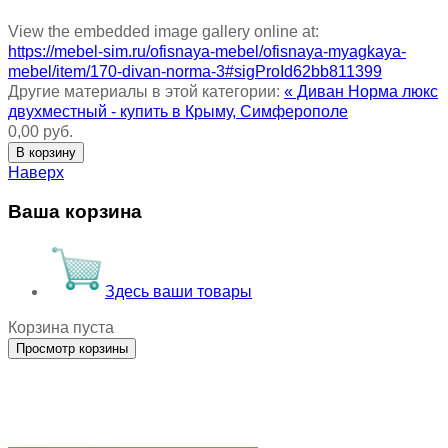
View the embedded image gallery online at:
https://mebel-sim.ru/ofisnaya-mebel/ofisnaya-myagkaya-
mebel/item/170-divan-norma-3#sigProId62bb811399
Другие материалы в этой категории:
« Диван Норма люкс
двухместный - купить в Крыму, Симферополе
0,00 руб.
Наверх
Ваша корзина
Здесь ваши товары
Корзина пуста