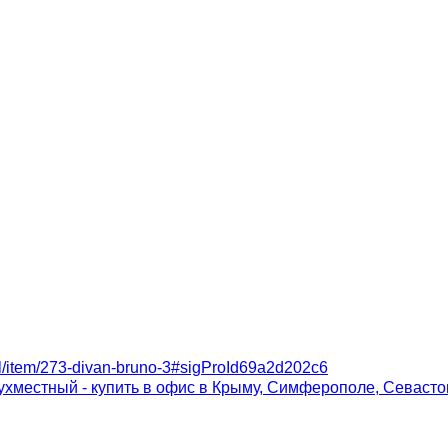
el/item/273-divan-bruno-3#sigProId69a2d202c6
ухместный - купить в офис в Крыму, Симферополе, Севаст