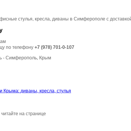
у
кам
ицу по телефону
+7 (978) 701-0-107
 читайте на странице