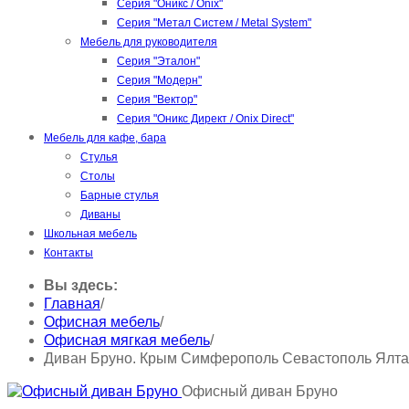
Серия "Оникс / Onix"
Серия "Метал Систем / Metal System"
Мебель для руководителя
Серия "Эталон"
Серия "Модерн"
Серия "Вектор"
Серия "Оникс Директ / Onix Direct"
Мебель для кафе, бара
Стулья
Столы
Барные стулья
Диваны
Школьная мебель
Контакты
Вы здесь:
Главная
/
Офисная мебель
/
Офисная мягкая мебель
/
Диван Бруно. Крым Симферополь Севастополь Ялта
Офисный диван Бруно