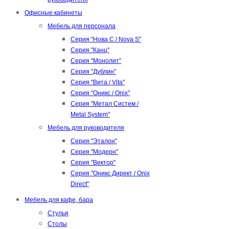
Офисные кабинеты
Мебель для персонала
Серия "Нова С / Nova S"
Серия "Канц"
Серия "Монолит"
Серия "Дублин"
Серия "Вита / Vita"
Серия "Оникс / Onix"
Серия "Метал Систем /
Metal System"
Мебель для руководителя
Серия "Эталон"
Серия "Модерн"
Серия "Вектор"
Серия "Оникс Директ / Onix
Direct"
Мебель для кафе, бара
Стулья
Столы