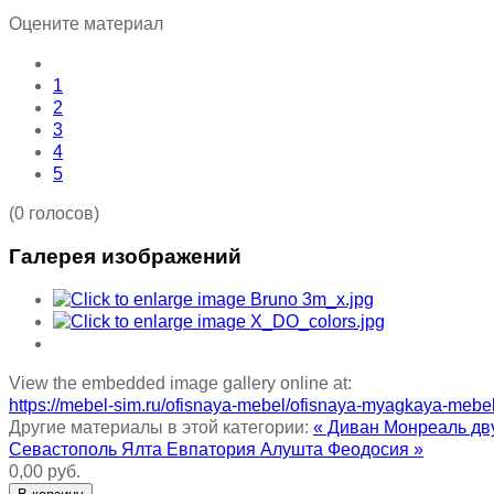
Оцените материал
1
2
3
4
5
(0 голосов)
Галерея изображений
View the embedded image gallery online at:
https://mebel-sim.ru/ofisnaya-mebel/ofisnaya-myagkaya-meb
Другие материалы в этой категории:
« Диван Монреаль дв
Севастополь Ялта Евпатория Алушта Феодосия »
0,00 руб.