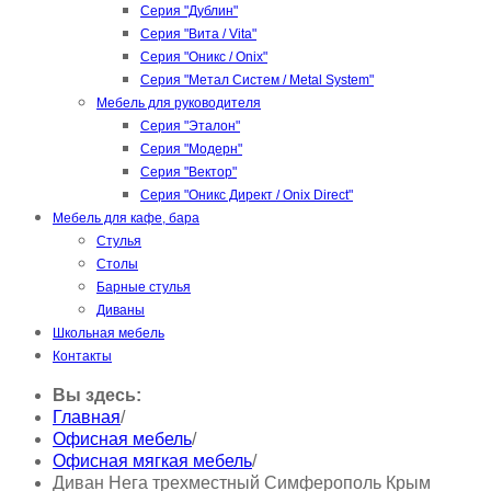
Серия "Дублин"
Серия "Вита / Vita"
Серия "Оникс / Onix"
Серия "Метал Систем / Metal System"
Мебель для руководителя
Серия "Эталон"
Серия "Модерн"
Серия "Вектор"
Серия "Оникс Директ / Onix Direct"
Мебель для кафе, бара
Стулья
Столы
Барные стулья
Диваны
Школьная мебель
Контакты
Вы здесь:
Главная
/
Офисная мебель
/
Офисная мягкая мебель
/
Диван Нега трехместный Симферополь Крым