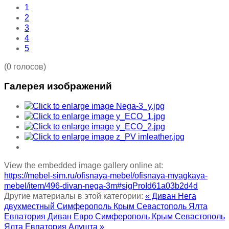
1
2
3
4
5
(0 голосов)
Галерея изображений
View the embedded image gallery online at:
https://mebel-sim.ru/ofisnaya-mebel/ofisnaya-myagkaya-
mebel/item/496-divan-nega-3m#sigProId61a03b2d4d
Другие материалы в этой категории:
« Диван Нега
двухместный Симферополь Крым Севастополь Ялта
Евпатория
Диван Евро Симферополь Крым Севастополь
Ялта Евпатория Алушта »