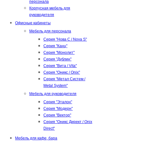
персонала
Корпусная мебель для
руководителя
Офисные кабинеты
Мебель для персонала
Серия "Нова С / Nova S"
Серия "Канц"
Серия "Монолит"
Серия "Дублин"
Серия "Вита / Vita"
Серия "Оникс / Onix"
Серия "Метал Систем /
Metal System"
Мебель для руководителя
Серия "Эталон"
Серия "Модерн"
Серия "Вектор"
Серия "Оникс Директ / Onix
Direct"
Мебель для кафе, бара