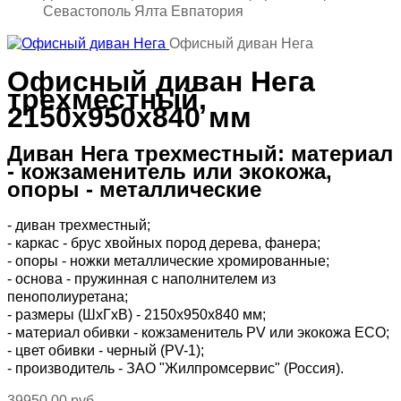
Севастополь Ялта Евпатория
Офисный диван Нега
Офисный диван Нега
трехместный,
2150х950х840 мм
Диван Нега трехместный: материал
- кожзаменитель или экокожа,
опоры - металлические
- диван трехместный;
- каркас - брус хвойных пород дерева, фанера;
- опоры - ножки металлические хромированные;
- основа - пружинная с наполнителем из
пенополиуретана;
-
размеры (ШхГхВ) - 2150х950х840 мм
;
- материал обивки - кожзаменитель PV или экокожа ЕСО;
- цвет обивки - черный (PV-1);
- производитель - ЗАО "Жилпромсервис" (Россия).
39950,00 руб.