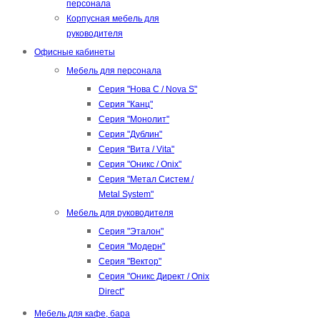
персонала
Корпусная мебель для
руководителя
Офисные кабинеты
Мебель для персонала
Серия "Нова С / Nova S"
Серия "Канц"
Серия "Монолит"
Серия "Дублин"
Серия "Вита / Vita"
Серия "Оникс / Onix"
Серия "Метал Систем /
Metal System"
Мебель для руководителя
Серия "Эталон"
Серия "Модерн"
Серия "Вектор"
Серия "Оникс Директ / Onix
Direct"
Мебель для кафе, бара