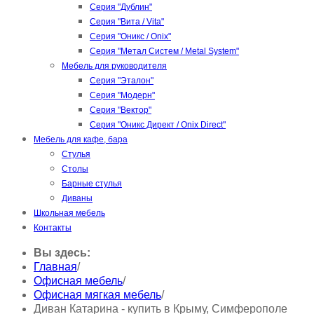
Серия "Дублин"
Серия "Вита / Vita"
Серия "Оникс / Onix"
Серия "Метал Систем / Metal System"
Мебель для руководителя
Серия "Эталон"
Серия "Модерн"
Серия "Вектор"
Серия "Оникс Директ / Onix Direct"
Мебель для кафе, бара
Стулья
Столы
Барные стулья
Диваны
Школьная мебель
Контакты
Вы здесь:
Главная
/
Офисная мебель
/
Офисная мягкая мебель
/
Диван Катарина - купить в Крыму, Симферополе