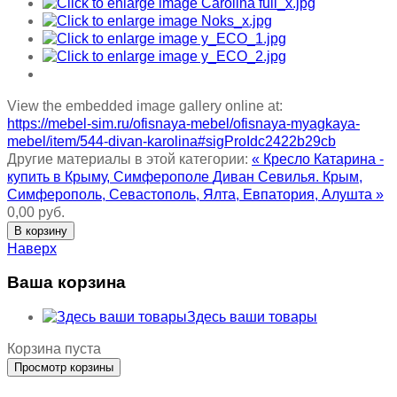
View the embedded image gallery online at:
https://mebel-sim.ru/ofisnaya-mebel/ofisnaya-myagkaya-
mebel/item/544-divan-karolina#sigProIdc2422b29cb
Другие материалы в этой категории:
« Кресло Катарина -
купить в Крыму, Симферополе
Диван Севилья. Крым,
Симферополь, Севастополь, Ялта, Евпатория, Алушта »
0,00 руб.
Наверх
Ваша корзина
Здесь ваши товары
Корзина пуста