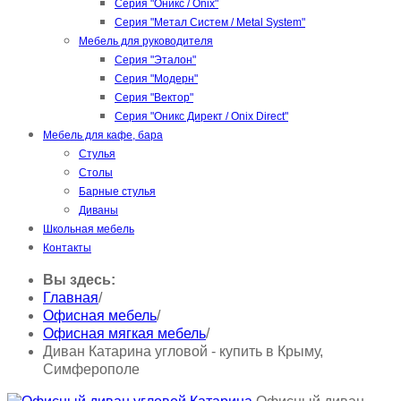
Серия "Оникс / Onix"
Серия "Метал Систем / Metal System"
Мебель для руководителя
Серия "Эталон"
Серия "Модерн"
Серия "Вектор"
Серия "Оникс Директ / Onix Direct"
Мебель для кафе, бара
Стулья
Столы
Барные стулья
Диваны
Школьная мебель
Контакты
Вы здесь:
Главная
/
Офисная мебель
/
Офисная мягкая мебель
/
Диван Катарина угловой - купить в Крыму,
Симферополе