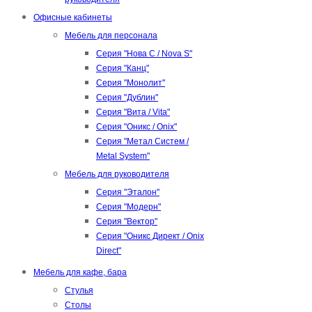
Офисные кабинеты
Мебель для персонала
Серия "Нова С / Nova S"
Серия "Канц"
Серия "Монолит"
Серия "Дублин"
Серия "Вита / Vita"
Серия "Оникс / Onix"
Серия "Метал Систем /
Metal System"
Мебель для руководителя
Серия "Эталон"
Серия "Модерн"
Серия "Вектор"
Серия "Оникс Директ / Onix
Direct"
Мебель для кафе, бара
Стулья
Столы