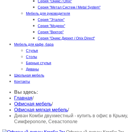
Серия "Оникс / Onix"
Серия "Метал Систем / Metal System"
Мебель для руководителя
Серия "Эталон"
Серия "Модерн"
Серия "Вектор"
Серия "Оникс Директ / Onix Direct"
Мебель для кафе, бара
Стулья
Столы
Барные стулья
Диваны
Школьная мебель
Контакты
Вы здесь:
Главная
/
Офисная мебель
/
Офисная мягкая мебель
/
Диван Комби двухместный - купить в офис в Крыму,
Симферополе, Севастополе