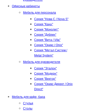
Офисные кабинеты
Мебель для персонала
Серия "Нова С / Nova S"
Серия "Канц"
Серия "Монолит"
Серия "Дублин"
Серия "Вита / Vita"
Серия "Оникс / Onix"
Серия "Метал Систем /
Metal System"
Мебель для руководителя
Серия "Эталон"
Серия "Модерн"
Серия "Вектор"
Серия "Оникс Директ / Onix
Direct"
Мебель для кафе, бара
Стулья
Столы