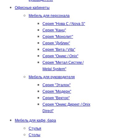
Офисные кабинеты
Мебель для персонала
Серия "Нова С / Nova S"
Серия "Канц"
Серия "Монолит"
Серия "Дублин"
Серия "Вита / Vita"
Серия "Оникс / Onix"
Серия "Метал Систем /
Metal System"
Мебель для руководителя
Серия "Эталон"
Серия "Модерн"
Серия "Вектор"
Серия "Оникс Директ / Onix
Direct"
Мебель для кафе, бара
Стулья
Столы