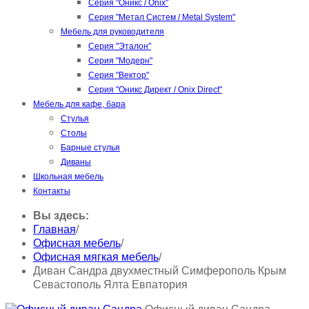
Серия "Оникс / Onix"
Серия "Метал Систем / Metal System"
Мебель для руководителя
Серия "Эталон"
Серия "Модерн"
Серия "Вектор"
Серия "Оникс Директ / Onix Direct"
Мебель для кафе, бара
Стулья
Столы
Барные стулья
Диваны
Школьная мебель
Контакты
Вы здесь:
Главная
/
Офисная мебель
/
Офисная мягкая мебель
/
Диван Сандра двухместный Симферополь Крым
Севастополь Ялта Евпатория