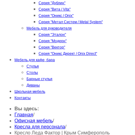
Серия "Дублин"
Серия "Вита / Vita"
Серия "Оникс / Onix"
Серия "Метал Систем / Metal System"
Мебель для руководителя
Серия "Эталон"
Серия "Модерн"
Серия "Вектор"
Серия "Оникс Директ / Onix Direct"
Мебель для кафе, бара
Стулья
Столы
Барные стулья
Диваны
Школьная мебель
Контакты
Вы здесь:
Главная
/
Офисная мебель
/
Кресла для персонала
/
Кресло Леда Фактор | Крым Симферополь