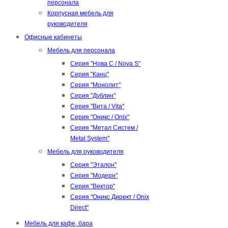
персонала
Корпусная мебель для
руководителя
Офисные кабинеты
Мебель для персонала
Серия "Нова С / Nova S"
Серия "Канц"
Серия "Монолит"
Серия "Дублин"
Серия "Вита / Vita"
Серия "Оникс / Onix"
Серия "Метал Систем /
Metal System"
Мебель для руководителя
Серия "Эталон"
Серия "Модерн"
Серия "Вектор"
Серия "Оникс Директ / Onix
Direct"
Мебель для кафе, бара