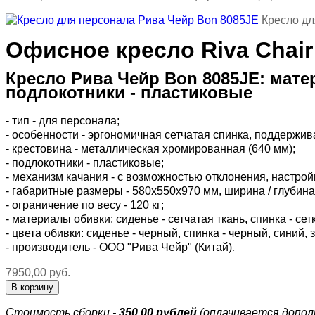
Кресло дл
Офисное кресло Riva Chair
Кресло Рива Чейр Bon 8085JE: матер
подлокотники - пластиковые
- тип - для персонала;
- особенности - эргономичная сетчатая спинка, поддержи
- крестовина - металлическая хромированная (640 мм);
- подлокотники - пластиковые;
- механизм качания - с возможностью отклонения, настро
- габаритные размеры - 580х550х970 мм, ширина / глубина 
- ограничение по весу - 120 кг;
- материалы обивки: сиденье - сетчатая ткань, спинка - сет
- цвета обивки: сиденье - черный, спинка - черный, синий
- производитель - ООО "Рива Чейр" (Китай)
.
7950,00 руб.
Стоимость сборки -
350,00 рублей
(оплачивается допол