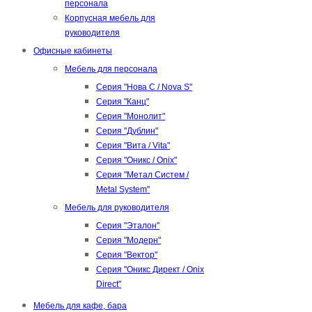
персонала
Корпусная мебель для
руководителя
Офисные кабинеты
Мебель для персонала
Серия "Нова С / Nova S"
Серия "Канц"
Серия "Монолит"
Серия "Дублин"
Серия "Вита / Vita"
Серия "Оникс / Onix"
Серия "Метал Систем /
Metal System"
Мебель для руководителя
Серия "Эталон"
Серия "Модерн"
Серия "Вектор"
Серия "Оникс Директ / Onix
Direct"
Мебель для кафе, бара