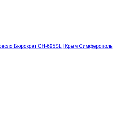
ресло Бюрократ CH-695SL | Крым Симферополь