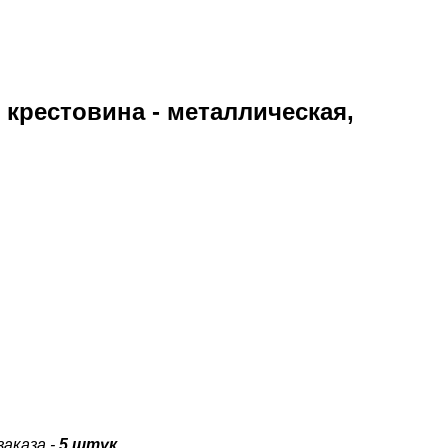
 крестовина - металлическая,
аказа -
5 штук
.