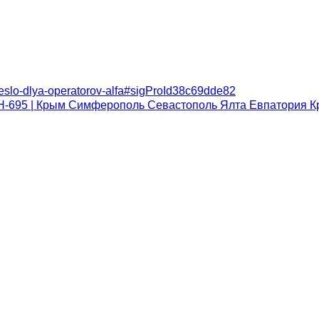
kreslo-dlya-operatorov-alfa#sigProId38c69dde82
H-695 | Крым Симферополь Севастополь Ялта Евпатория
К