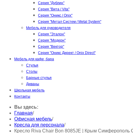
Серия "Дублин"
Серия "Вита / Vita"
Серия "Оникс / Onix"
Серия "Метал Систем / Metal System"
Мебель для руководителя
Серия "Эталон"
Серия "Модерн"
Серия "Вектор"
Серия "Оникс Директ / Onix Direct"
Мебель для кафе, бара
Стулья
Столы
Барные стулья
Диваны
Школьная мебель
Контакты
Вы здесь:
Главная
/
Офисная мебель
/
Кресла для персонала
/
Кресло Riva Chair Bon 8085JE | Крым Симферополь