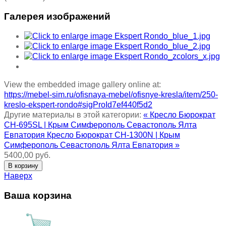
Галерея изображений
View the embedded image gallery online at:
https://mebel-sim.ru/ofisnaya-mebel/ofisnye-kresla/item/250-
kreslo-ekspert-rondo#sigProId7ef440f5d2
Другие материалы в этой категории:
« Кресло Бюрократ
CH-695SL | Крым Симферополь Севастополь Ялта
Евпатория
Кресло Бюрократ CH-1300N | Крым
Симферополь Севастополь Ялта Евпатория »
5400,00 руб.
Наверх
Ваша корзина