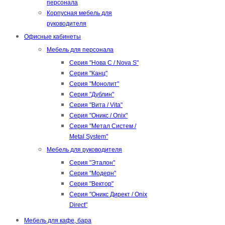
персонала
Корпусная мебель для
руководителя
Офисные кабинеты
Мебель для персонала
Серия "Нова С / Nova S"
Серия "Канц"
Серия "Монолит"
Серия "Дублин"
Серия "Вита / Vita"
Серия "Оникс / Onix"
Серия "Метал Систем /
Metal System"
Мебель для руководителя
Серия "Эталон"
Серия "Модерн"
Серия "Вектор"
Серия "Оникс Директ / Onix
Direct"
Мебель для кафе, бара