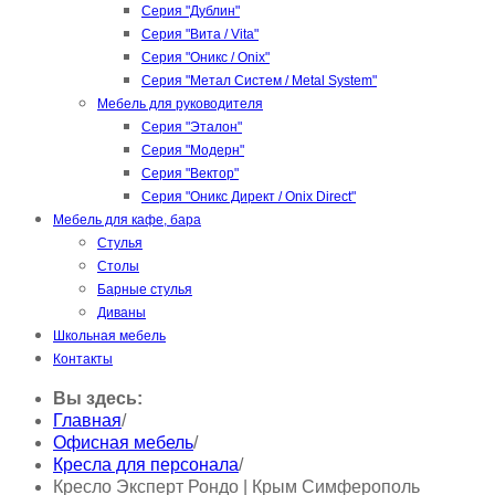
Серия "Дублин"
Серия "Вита / Vita"
Серия "Оникс / Onix"
Серия "Метал Систем / Metal System"
Мебель для руководителя
Серия "Эталон"
Серия "Модерн"
Серия "Вектор"
Серия "Оникс Директ / Onix Direct"
Мебель для кафе, бара
Стулья
Столы
Барные стулья
Диваны
Школьная мебель
Контакты
Вы здесь:
Главная
/
Офисная мебель
/
Кресла для персонала
/
Кресло Эксперт Рондо | Крым Симферополь