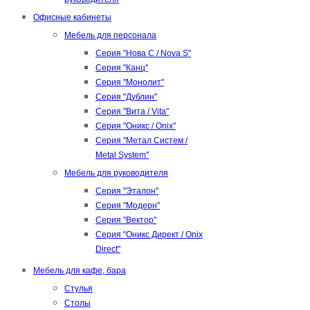
Офисные кабинеты
Мебель для персонала
Серия "Нова С / Nova S"
Серия "Канц"
Серия "Монолит"
Серия "Дублин"
Серия "Вита / Vita"
Серия "Оникс / Onix"
Серия "Метал Систем /
Metal System"
Мебель для руководителя
Серия "Эталон"
Серия "Модерн"
Серия "Вектор"
Серия "Оникс Директ / Onix
Direct"
Мебель для кафе, бара
Стулья
Столы