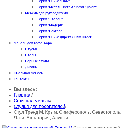
Серия "Оникс / Onix"
Серия "Метал Систем / Metal System"
Мебель для руководителя
Серия "Эталон"
Серия "Модерн"
Серия "Вектор"
Серия "Оникс Директ / Onix Direct"
Мебель для кафе, бара
Стулья
Столы
Барные стулья
Диваны
Школьная мебель
Контакты
Вы здесь:
Главная
/
Офисная мебель
/
Стулья для посетителей
/
Стул Тренд М. Крым, Симферополь, Севастополь,
Ялта, Евпатория, Алушта