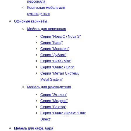
персонала
Корпусная мебель для
руководителя
Офисные кабинеты
Мебель для персонала
Серия "Нова С / Nova S"
Серия "Канц"
Серия "Монолит"
Серия "Дублин"
Серия "Вита / Vita"
Серия "Оникс / Onix"
Серия "Метал Систем /
Metal System"
Мебель для руководителя
Серия "Эталон"
Серия "Модерн"
Серия "Вектор"
Серия "Оникс Директ / Onix
Direct"
Мебель для кафе, бара