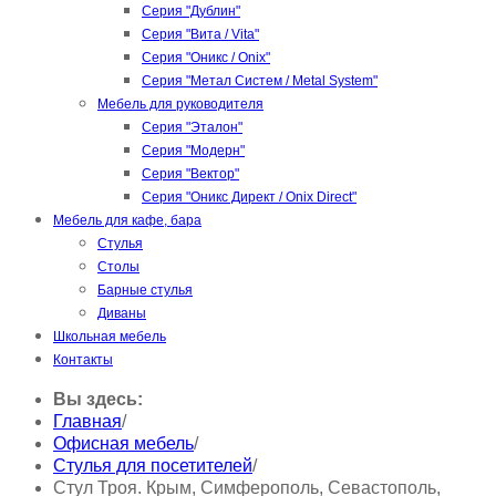
Серия "Дублин"
Серия "Вита / Vita"
Серия "Оникс / Onix"
Серия "Метал Систем / Metal System"
Мебель для руководителя
Серия "Эталон"
Серия "Модерн"
Серия "Вектор"
Серия "Оникс Директ / Onix Direct"
Мебель для кафе, бара
Стулья
Столы
Барные стулья
Диваны
Школьная мебель
Контакты
Вы здесь:
Главная
/
Офисная мебель
/
Стулья для посетителей
/
Стул Троя. Крым, Симферополь, Севастополь,