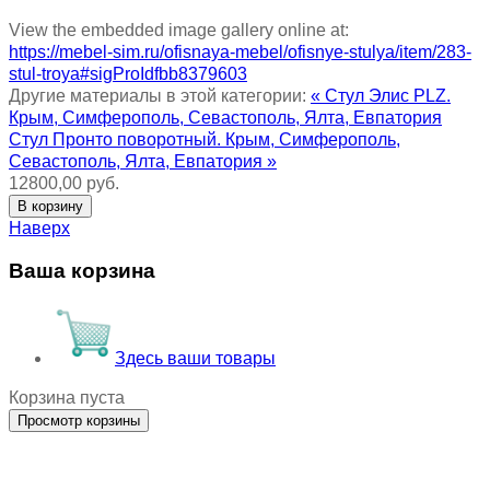
View the embedded image gallery online at:
https://mebel-sim.ru/ofisnaya-mebel/ofisnye-stulya/item/283-
stul-troya#sigProIdfbb8379603
Другие материалы в этой категории:
« Стул Элис PLZ.
Крым, Симферополь, Севастополь, Ялта, Евпатория
Стул Пронто поворотный. Крым, Симферополь,
Севастополь, Ялта, Евпатория »
12800,00 руб.
Наверх
Ваша корзина
Здесь ваши товары
Корзина пуста