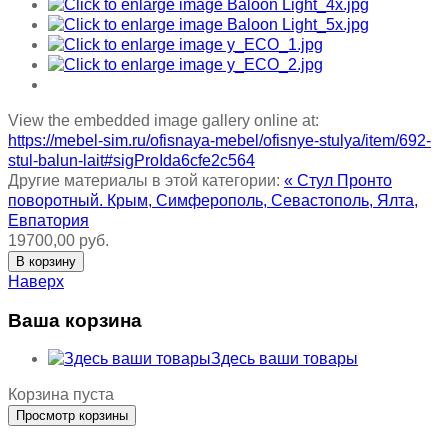
View the embedded image gallery online at:
https://mebel-sim.ru/ofisnaya-mebel/ofisnye-stulya/item/692-
stul-balun-lait#sigProIda6cfe2c564
Другие материалы в этой категории:
« Стул Пронто
поворотный. Крым, Симферополь, Севастополь, Ялта,
Евпатория
19700,00 руб.
Наверх
Ваша корзина
Здесь ваши товары
Корзина пуста