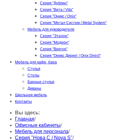
Серия "Дублин"
Серия "Вита / Vita"
Серия "Оникс / Onix"
Серия "Метал Систем / Metal System"
Мебель для руководителя
Серия "Эталон"
Серия "Модерн"
Серия "Вектор"
Серия "Оникс Директ / Onix Direct"
Мебель для кафе, бара
Стулья
Столы
Барные стулья
Диваны
Школьная мебель
Контакты
Вы здесь:
Главная
/
Офисные кабинеты
/
Мебель для персонала
/
Серия "Нова С / Nova S"
/