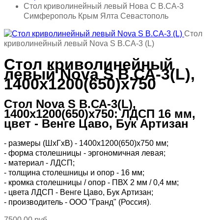
Стол криволинейный левый Нова С В.СА-3
Симферополь Крым Ялта Севастополь
Стол
криволинейный левый Nova S В.СА-3 (L)
Стол криволинейный
левый Nova S В.СА-3(L),
1400х1200(650)х750
Стол Nova S В.СА-3(L),
1400х1200(650)х750: ЛДСП 16 мм,
цвет - Венге Цаво, Бук Артизан
- размеры (ШхГхВ) - 1400х1200(650)х750 мм;
- форма столешницы - эргономичная левая;
- материал - ЛДСП;
- толщина столешницы и опор - 16 мм;
- кромка столешницы / опор - ПВХ 2 мм / 0,4 мм;
- цвета ЛДСП - Венге Цаво, Бук Артизан;
- производитель - ООО "Гранд" (Россия)
.
7500,00 руб.