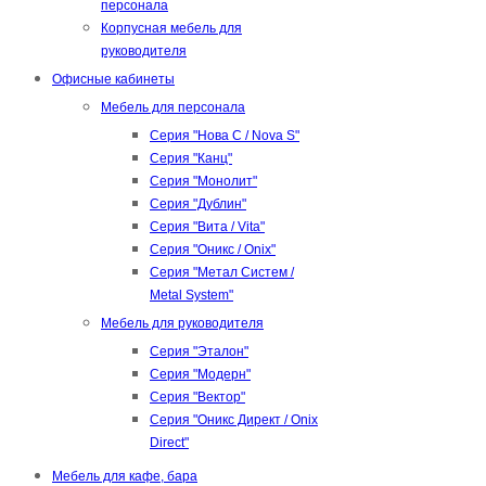
персонала
Корпусная мебель для
руководителя
Офисные кабинеты
Мебель для персонала
Серия "Нова С / Nova S"
Серия "Канц"
Серия "Монолит"
Серия "Дублин"
Серия "Вита / Vita"
Серия "Оникс / Onix"
Серия "Метал Систем /
Metal System"
Мебель для руководителя
Серия "Эталон"
Серия "Модерн"
Серия "Вектор"
Серия "Оникс Директ / Onix
Direct"
Мебель для кафе, бара