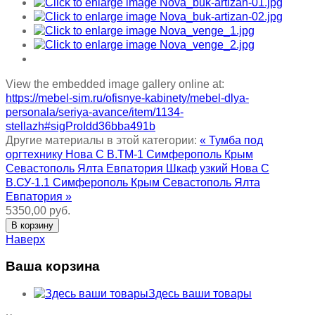
View the embedded image gallery online at:
https://mebel-sim.ru/ofisnye-kabinety/mebel-dlya-
personala/seriya-avance/item/1134-
stellazh#sigProIdd36bba491b
Другие материалы в этой категории:
« Тумба под
оргтехнику Нова С В.ТМ-1 Симферополь Крым
Севастополь Ялта Евпатория
Шкаф узкий Нова С
В.СУ-1.1 Симферополь Крым Севастополь Ялта
Евпатория »
5350,00 руб.
Наверх
Ваша корзина
Здесь ваши товары