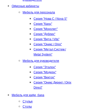
Офисные кабинеты
Мебель для персонала
Серия "Нова С / Nova S"
Серия "Канц"
Серия "Монолит"
Серия "Дублин"
Серия "Вита / Vita"
Серия "Оникс / Onix"
Серия "Метал Систем /
Metal System"
Мебель для руководителя
Серия "Эталон"
Серия "Модерн"
Серия "Вектор"
Серия "Оникс Директ / Onix
Direct"
Мебель для кафе, бара
Стулья
Столы