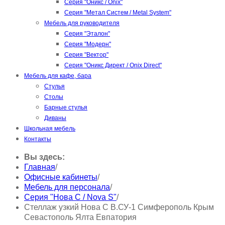
Серия "Оникс / Onix"
Серия "Метал Систем / Metal System"
Мебель для руководителя
Серия "Эталон"
Серия "Модерн"
Серия "Вектор"
Серия "Оникс Директ / Onix Direct"
Мебель для кафе, бара
Стулья
Столы
Барные стулья
Диваны
Школьная мебель
Контакты
Вы здесь:
Главная
/
Офисные кабинеты
/
Мебель для персонала
/
Серия "Нова С / Nova S"
/
Стеллаж узкий Нова С В.СУ-1 Симферополь Крым
Севастополь Ялта Евпатория