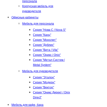
персонала
Корпусная мебель для
руководителя
Офисные кабинеты
Мебель для персонала
Серия "Нова С / Nova S"
Серия "Канц"
Серия "Монолит"
Серия "Дублин"
Серия "Вита / Vita"
Серия "Оникс / Onix"
Серия "Метал Систем /
Metal System"
Мебель для руководителя
Серия "Эталон"
Серия "Модерн"
Серия "Вектор"
Серия "Оникс Директ / Onix
Direct"
Мебель для кафе, бара