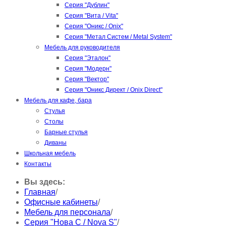
Серия "Дублин"
Серия "Вита / Vita"
Серия "Оникс / Onix"
Серия "Метал Систем / Metal System"
Мебель для руководителя
Серия "Эталон"
Серия "Модерн"
Серия "Вектор"
Серия "Оникс Директ / Onix Direct"
Мебель для кафе, бара
Стулья
Столы
Барные стулья
Диваны
Школьная мебель
Контакты
Вы здесь:
Главная
/
Офисные кабинеты
/
Мебель для персонала
/
Серия "Нова С / Nova S"
/