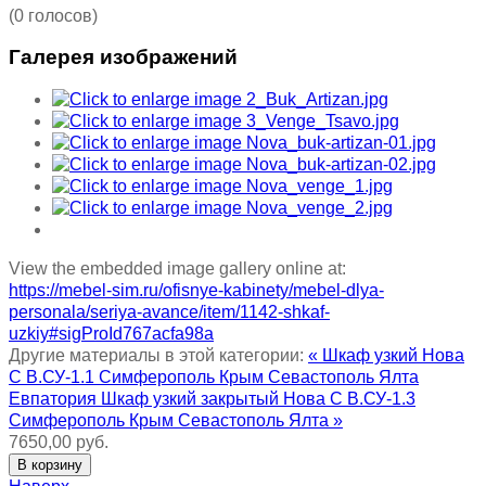
(0 голосов)
Галерея изображений
View the embedded image gallery online at:
https://mebel-sim.ru/ofisnye-kabinety/mebel-dlya-
personala/seriya-avance/item/1142-shkaf-
uzkiy#sigProId767acfa98a
Другие материалы в этой категории:
« Шкаф узкий Нова
С В.СУ-1.1 Симферополь Крым Севастополь Ялта
Евпатория
Шкаф узкий закрытый Нова С В.СУ-1.3
Симферополь Крым Севастополь Ялта »
7650,00 руб.