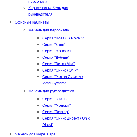
персонала
Корпусная мебель для
руководителя
Офисные кабинеты
Мебель для персонала
Серия "Нова С / Nova S"
Серия "Канц"
Серия "Монолит"
Серия "Дублин"
Серия "Вита / Vita"
Серия "Оникс / Onix"
Серия "Метал Систем /
Metal System"
Мебель для руководителя
Серия "Эталон"
Серия "Модерн"
Серия "Вектор"
Серия "Оникс Директ / Onix
Direct"
Мебель для кафе, бара