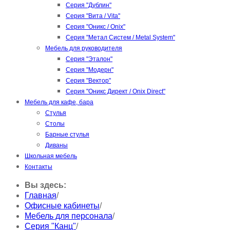
Серия "Дублин"
Серия "Вита / Vita"
Серия "Оникс / Onix"
Серия "Метал Систем / Metal System"
Мебель для руководителя
Серия "Эталон"
Серия "Модерн"
Серия "Вектор"
Серия "Оникс Директ / Onix Direct"
Мебель для кафе, бара
Стулья
Столы
Барные стулья
Диваны
Школьная мебель
Контакты
Вы здесь:
Главная
/
Офисные кабинеты
/
Мебель для персонала
/
Серия "Канц"
/