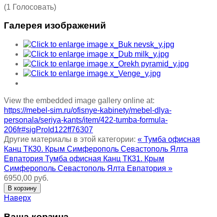
(1 Голосовать)
Галерея изображений
View the embedded image gallery online at:
https://mebel-sim.ru/ofisnye-kabinety/mebel-dlya-
personala/seriya-kants/item/422-tumba-formula-
206fr#sigProId122ff76307
Другие материалы в этой категории:
« Тумба офисная
Канц ТК30. Крым Симферополь Севастополь Ялта
Евпатория
Тумба офисная Канц ТК31. Крым
Симферополь Севастополь Ялта Евпатория »
6950,00 руб.
Наверх
Ваша корзина