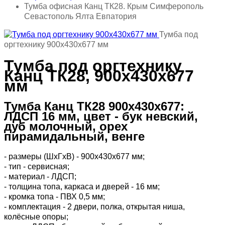
Тумба офисная Канц ТК28. Крым Симферополь
Севастополь Ялта Евпатория
Тумба под
оргтехнику 900х430х677 мм
Тумба под оргтехнику
Канц ТК28, 900х430х677
мм
Тумба Канц ТК28 900х430х677:
ЛДСП 16 мм, цвет - бук невский,
дуб молочный, орех
пирамидальный, венге
- размеры (ШхГхВ) - 900х430х677 мм;
- тип - сервисная;
- материал - ЛДСП;
- толщина топа, каркаса и дверей - 16 мм;
- кромка топа - ПВХ 0,5 мм;
- комплектация - 2 двери, полка, открытая ниша,
колёсные опоры;