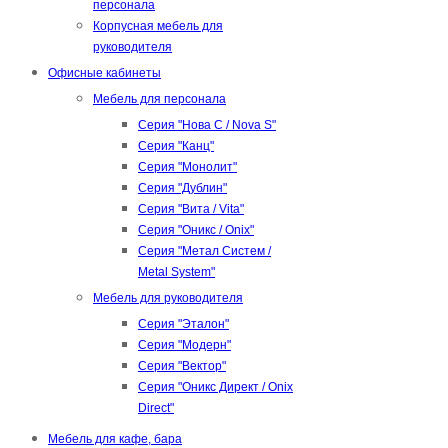
персонала
Корпусная мебель для
руководителя
Офисные кабинеты
Мебель для персонала
Серия "Нова С / Nova S"
Серия "Канц"
Серия "Монолит"
Серия "Дублин"
Серия "Вита / Vita"
Серия "Оникс / Onix"
Серия "Метал Систем /
Metal System"
Мебель для руководителя
Серия "Эталон"
Серия "Модерн"
Серия "Вектор"
Серия "Оникс Директ / Onix
Direct"
Мебель для кафе, бара