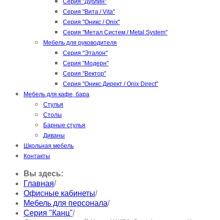
Серия "Дублин"
Серия "Вита / Vita"
Серия "Оникс / Onix"
Серия "Метал Систем / Metal System"
Мебель для руководителя
Серия "Эталон"
Серия "Модерн"
Серия "Вектор"
Серия "Оникс Директ / Onix Direct"
Мебель для кафе, бара
Стулья
Столы
Барные стулья
Диваны
Школьная мебель
Контакты
Вы здесь:
Главная
/
Офисные кабинеты
/
Мебель для персонала
/
Серия "Канц"
/