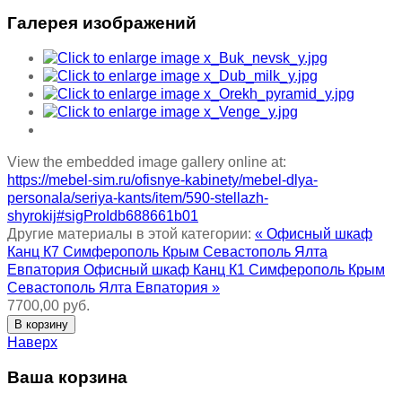
Галерея изображений
View the embedded image gallery online at:
https://mebel-sim.ru/ofisnye-kabinety/mebel-dlya-
personala/seriya-kants/item/590-stellazh-
shyrokij#sigProIdb688661b01
Другие материалы в этой категории:
« Офисный шкаф
Канц К7 Симферополь Крым Севастополь Ялта
Евпатория
Офисный шкаф Канц К1 Симферополь Крым
Севастополь Ялта Евпатория »
7700,00 руб.
Наверх
Ваша корзина