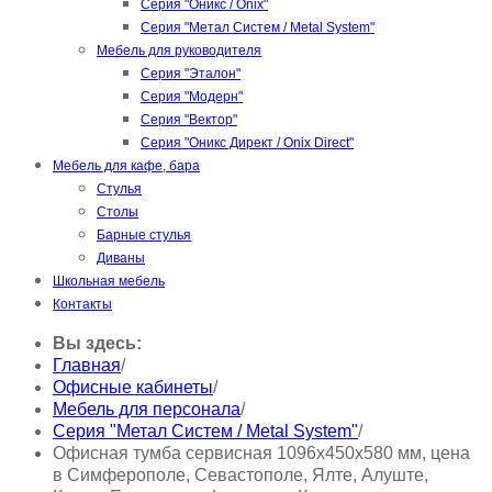
Серия "Оникс / Onix"
Серия "Метал Систем / Metal System"
Мебель для руководителя
Серия "Эталон"
Серия "Модерн"
Серия "Вектор"
Серия "Оникс Директ / Onix Direct"
Мебель для кафе, бара
Стулья
Столы
Барные стулья
Диваны
Школьная мебель
Контакты
Вы здесь:
Главная
/
Офисные кабинеты
/
Мебель для персонала
/
Серия "Метал Систем / Metal System"
/
Офисная тумба сервисная 1096х450х580 мм, цена
в Симферополе, Севастополе, Ялте, Алуште,