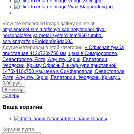
View the embedded image gallery online at:
https://mebel-sim.ru/ofisnye-kabinety/mebel-dlya-
personala/seriya-metal-system/item/860-tumba-
servisnaya#sigProIdbb9e9da003
Другие материалы в этой категории:
« Офисная тумба
приставная 412х720х750 мм, цена в Симферополе,
Севастополе, Ялте, Алуште, Керчи, Евпатории,
Феодосии, Крыму
Офисный шкаф-купе приставной
1475х410х750 мм, цена в Симферополе, Севастополе,
Ялте, Алуште, Керчи, Евпатории, Феодосии, Крыму »
0,00 руб.
Наверх
Ваша корзина
Здесь ваши товары
Корзина пуста