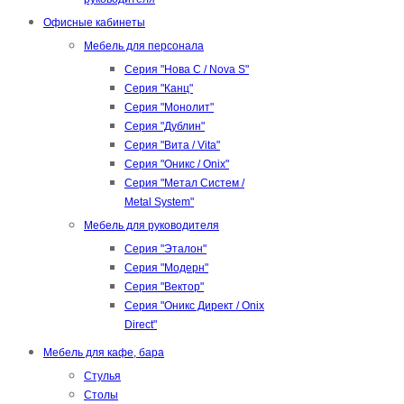
Офисные кабинеты
Мебель для персонала
Серия "Нова С / Nova S"
Серия "Канц"
Серия "Монолит"
Серия "Дублин"
Серия "Вита / Vita"
Серия "Оникс / Onix"
Серия "Метал Систем /
Metal System"
Мебель для руководителя
Серия "Эталон"
Серия "Модерн"
Серия "Вектор"
Серия "Оникс Директ / Onix
Direct"
Мебель для кафе, бара
Стулья
Столы