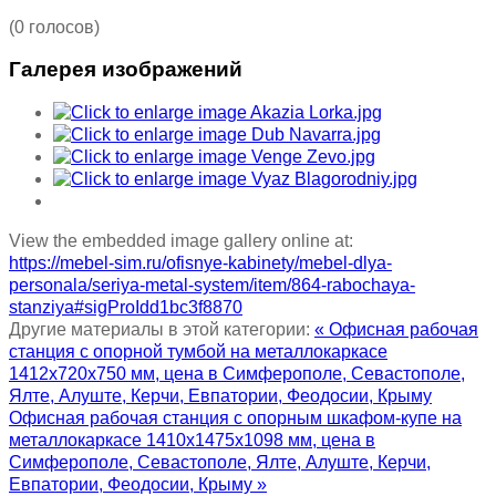
(0 голосов)
Галерея изображений
View the embedded image gallery online at:
https://mebel-sim.ru/ofisnye-kabinety/mebel-dlya-
personala/seriya-metal-system/item/864-rabochaya-
stanziya#sigProIdd1bc3f8870
Другие материалы в этой категории:
« Офисная рабочая
станция с опорной тумбой на металлокаркасе
1412х720х750 мм, цена в Симферополе, Севастополе,
Ялте, Алуште, Керчи, Евпатории, Феодосии, Крыму
Офисная рабочая станция с опорным шкафом-купе на
металлокаркасе 1410х1475х1098 мм, цена в
Симферополе, Севастополе, Ялте, Алуште, Керчи,
Евпатории, Феодосии, Крыму »