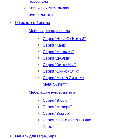
персонала
Корпусная мебель для
руководителя
Офисные кабинеты
Мебель для персонала
Серия "Нова С / Nova S"
Серия "Канц"
Серия "Монолит"
Серия "Дублин"
Серия "Вита / Vita"
Серия "Оникс / Onix"
Серия "Метал Систем /
Metal System"
Мебель для руководителя
Серия "Эталон"
Серия "Модерн"
Серия "Вектор"
Серия "Оникс Директ / Onix
Direct"
Мебель для кафе, бара