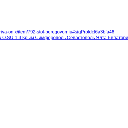
eriya-onix/item/792-stol-peregovorniu#sigProIdcf6a3bfa46
x O.SU-1.3 Крым Симферополь Севастополь Ялта Евпатор