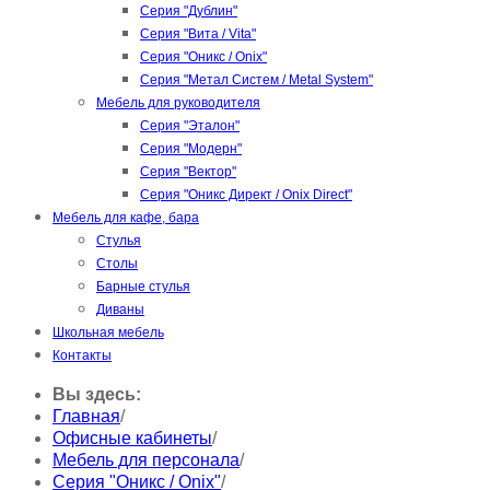
Серия "Дублин"
Серия "Вита / Vita"
Серия "Оникс / Onix"
Серия "Метал Систем / Metal System"
Мебель для руководителя
Серия "Эталон"
Серия "Модерн"
Серия "Вектор"
Серия "Оникс Директ / Onix Direct"
Мебель для кафе, бара
Стулья
Столы
Барные стулья
Диваны
Школьная мебель
Контакты
Вы здесь:
Главная
/
Офисные кабинеты
/
Мебель для персонала
/
Серия "Оникс / Onix"
/