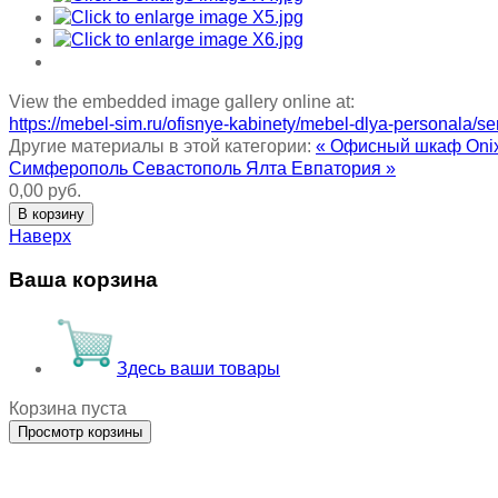
View the embedded image gallery online at:
https://mebel-sim.ru/ofisnye-kabinety/mebel-dlya-personala/s
Другие материалы в этой категории:
« Офисный шкаф Oni
Симферополь Севастополь Ялта Евпатория »
0,00 руб.
Наверх
Ваша корзина
Здесь ваши товары
Корзина пуста