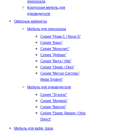
персонала
Корпусная мебель для
руководителя
Офисные кабинеты
Мебель для персонала
Серия "Нова С / Nova S"
Серия "Канц"
Серия "Монолит"
Серия "Дублин"
Серия "Вита / Vita"
Серия "Оникс / Onix"
Серия "Метал Систем /
Metal System"
Мебель для руководителя
Серия "Эталон"
Серия "Модерн"
Серия "Вектор"
Серия "Оникс Директ / Onix
Direct"
Мебель для кафе, бара