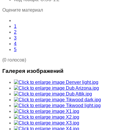
Оцените материал
1
2
3
4
5
(0 голосов)
Галерея изображений