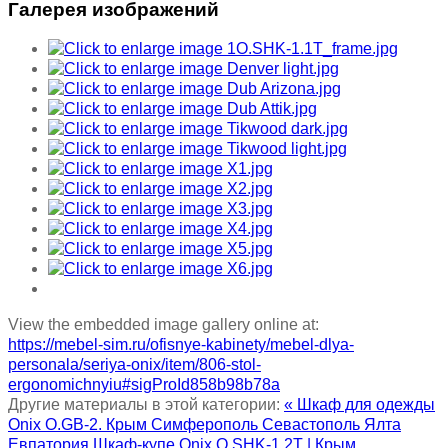
Галерея изображений
View the embedded image gallery online at:
https://mebel-sim.ru/ofisnye-kabinety/mebel-dlya-
personala/seriya-onix/item/806-stol-
ergonomichnyiu#sigProId858b98b78a
Другие материалы в этой категории:
« Шкаф для одежды
Onix O.GB-2. Крым Симферополь Севастополь Ялта
Евпатория
Шкаф-купе Onix O.SHK-1.2T | Крым