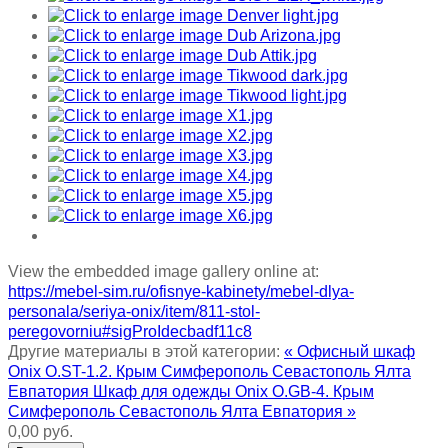
View the embedded image gallery online at:
https://mebel-sim.ru/ofisnye-kabinety/mebel-dlya-
personala/seriya-onix/item/811-stol-
peregovorniu#sigProIdecbadf11c8
Другие материалы в этой категории:
« Офисный шкаф
Onix O.ST-1.2. Крым Симферополь Севастополь Ялта
Евпатория
Шкаф для одежды Onix O.GB-4. Крым
Симферополь Севастополь Ялта Евпатория »
0,00 руб.