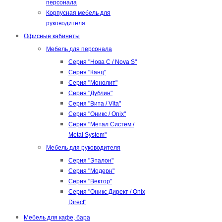
персонала
Корпусная мебель для
руководителя
Офисные кабинеты
Мебель для персонала
Серия "Нова С / Nova S"
Серия "Канц"
Серия "Монолит"
Серия "Дублин"
Серия "Вита / Vita"
Серия "Оникс / Onix"
Серия "Метал Систем /
Metal System"
Мебель для руководителя
Серия "Эталон"
Серия "Модерн"
Серия "Вектор"
Серия "Оникс Директ / Onix
Direct"
Мебель для кафе, бара