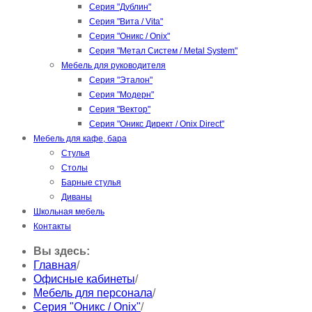
Серия "Дублин"
Серия "Вита / Vita"
Серия "Оникс / Onix"
Серия "Метал Систем / Metal System"
Мебель для руководителя
Серия "Эталон"
Серия "Модерн"
Серия "Вектор"
Серия "Оникс Директ / Onix Direct"
Мебель для кафе, бара
Стулья
Столы
Барные стулья
Диваны
Школьная мебель
Контакты
Вы здесь:
Главная
/
Офисные кабинеты
/
Мебель для персонала
/
Серия "Оникс / Onix"
/