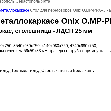
ерополь Севастополь Ялта
Стол для переговоров Onix O.MP-PRG-3 на
металлокаркасе Onix O.MP-P
кас, столешница - ЛДСП 25 мм
80х750, 3540х980х750, 4140х980х750, 4740х980х750;
ым сечением 59х59х83 мм, траверсы - труба с прямоугольн
 Тиквуд Темный, Тиквуд Светлый, Белый Бриллиант;