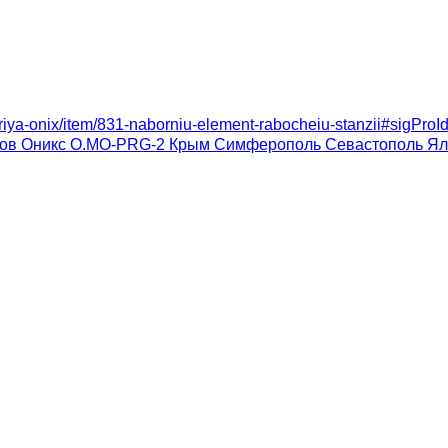
eriya-onix/item/831-naborniu-element-rabocheiu-stanzii#sigPro
оров Оникс O.MO-PRG-2 Крым Симферополь Севастополь Я