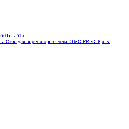
Id0cf1dca91a
лта
Стол для переговоров Оникс O.MO-PRG-3 Крым