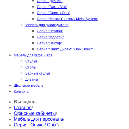
Серия "Дублин"
Серия "Вита / Vita"
Серия "Оникс / Onix"
Серия "Метал Систем / Metal System"
Мебель для руководителя
Серия "Эталон"
Серия "Модерн"
Серия "Вектор"
Серия "Оникс Директ / Onix Direct"
Мебель для кафе, бара
Стулья
Столы
Барные стулья
Диваны
Школьная мебель
Контакты
Вы здесь:
Главная
/
Офисные кабинеты
/
Мебель для персонала
/
Серия "Оникс / Onix"
/