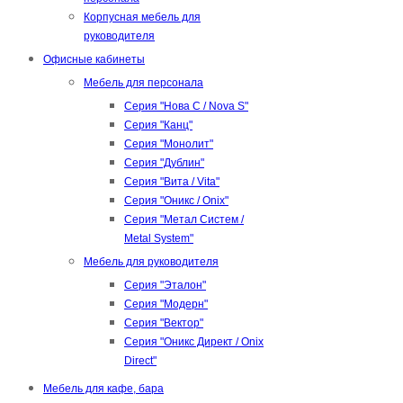
Корпусная мебель для
руководителя
Офисные кабинеты
Мебель для персонала
Серия "Нова С / Nova S"
Серия "Канц"
Серия "Монолит"
Серия "Дублин"
Серия "Вита / Vita"
Серия "Оникс / Onix"
Серия "Метал Систем /
Metal System"
Мебель для руководителя
Серия "Эталон"
Серия "Модерн"
Серия "Вектор"
Серия "Оникс Директ / Onix
Direct"
Мебель для кафе, бара