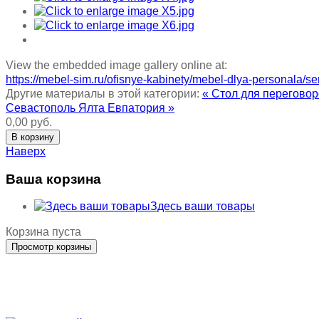
View the embedded image gallery online at:
https://mebel-sim.ru/ofisnye-kabinety/mebel-dlya-personala/
Другие материалы в этой категории:
« Стол для перегов
Севастополь Ялта Евпатория »
0,00 руб.
Наверх
Ваша корзина
Здесь ваши товары
Корзина пуста