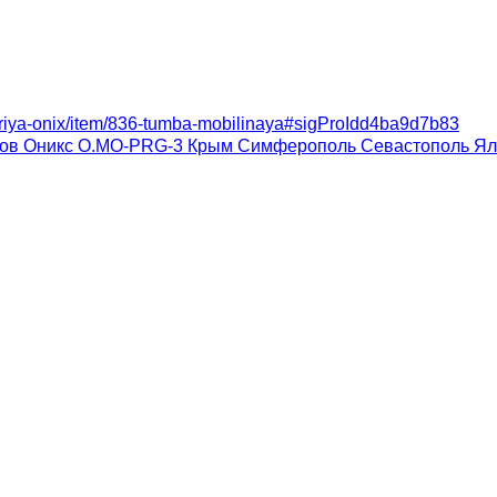
seriya-onix/item/836-tumba-mobilinaya#sigProIdd4ba9d7b83
оров Оникс O.MO-PRG-3 Крым Симферополь Севастополь Я