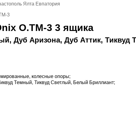
вастополь Ялта Евпатория
TM-3
nix O.TM-3 3 ящика
ый, Дуб Аризона, Дуб Аттик, Тиквуд
хромированные, колесные опоры;
 Тиквуд Темный, Тиквуд Светлый, Белый Бриллиант;