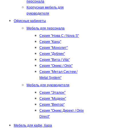
персонала
Корпусная мебель для
руководителя
Офисные кабинеты
Мебель для персонала
Серия "Нова С / Nova S"
Серия "Канц"
Серия "Монолит"
Серия "Дублин"
Серия "Вита / Vita"
Серия "Оникс / Onix"
Серия "Метал Систем /
Metal System"
Мебель для руководителя
Серия "Эталон"
Серия "Модерн"
Серия "Вектор"
Серия "Оникс Директ / Onix
Direct"
Мебель для кафе, бара