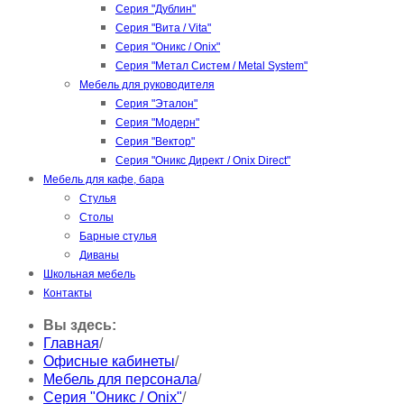
Серия "Дублин"
Серия "Вита / Vita"
Серия "Оникс / Onix"
Серия "Метал Систем / Metal System"
Мебель для руководителя
Серия "Эталон"
Серия "Модерн"
Серия "Вектор"
Серия "Оникс Директ / Onix Direct"
Мебель для кафе, бара
Стулья
Столы
Барные стулья
Диваны
Школьная мебель
Контакты
Вы здесь:
Главная
/
Офисные кабинеты
/
Мебель для персонала
/
Серия "Оникс / Onix"
/