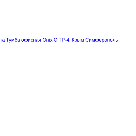
лта
Тумба офисная Onix O.TP-4. Крым Симферополь