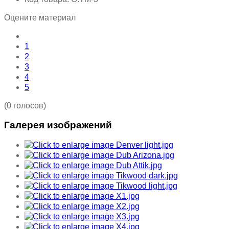
Оцените материал
1
2
3
4
5
(0 голосов)
Галерея изображений