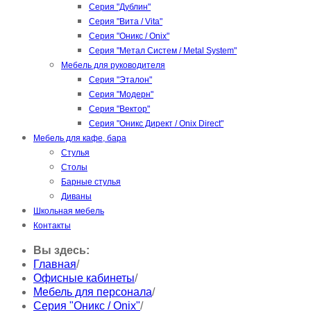
Серия "Дублин"
Серия "Вита / Vita"
Серия "Оникс / Onix"
Серия "Метал Систем / Metal System"
Мебель для руководителя
Серия "Эталон"
Серия "Модерн"
Серия "Вектор"
Серия "Оникс Директ / Onix Direct"
Мебель для кафе, бара
Стулья
Столы
Барные стулья
Диваны
Школьная мебель
Контакты
Вы здесь:
Главная
/
Офисные кабинеты
/
Мебель для персонала
/
Серия "Оникс / Onix"
/