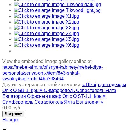
View the embedded image gallery online at:
https://mebel-sim.ru/ofisnye-kabinety/mebel-dlya-
personala/seriya-onix/item/843-shkaf-
vysokiy#sigProId94ba398464
Другие материалы в этой категории:
« Шкаф для одежды
Onix O.GB-1. Крым Симферополь Севастополь Ялта
Евпатория
Офисный шкаф Onix O.ST-1.1. Крым
Симферополь Севастополь Ялта Евпатория »
0,00 руб.
Наверх