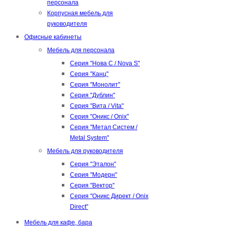
персонала
Корпусная мебель для
руководителя
Офисные кабинеты
Мебель для персонала
Серия "Нова С / Nova S"
Серия "Канц"
Серия "Монолит"
Серия "Дублин"
Серия "Вита / Vita"
Серия "Оникс / Onix"
Серия "Метал Систем /
Metal System"
Мебель для руководителя
Серия "Эталон"
Серия "Модерн"
Серия "Вектор"
Серия "Оникс Директ / Onix
Direct"
Мебель для кафе, бара