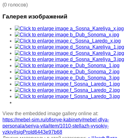
(0 голосов)
Галерея изображений
View the embedded image gallery online at:
https://mebel-sim.ru/ofisnye-kabinety/mebel-dlya-
personala/seriya-vita/item/1010-stellazh-vysokiy-
yzkiy#sigProId6443e97b68